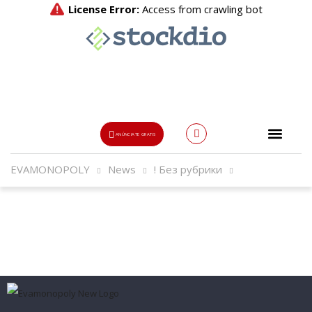
ANÚNCIATE GRATIS
EVAMONOPOLY
News
! Без рубрики
Usuario o Email
{{errors['login']}}
Password
Olvidado?
👁
{{errors['password']}}