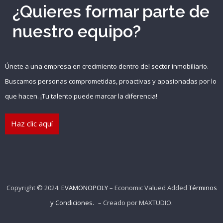
¿Quieres formar parte de
nuestro equipo?
Recuérdame
INICIAR SESIÓN
Únete a una empresa en crecimiento dentro del sector inmobiliario.
Buscamos personas comprometidas, proactivas y apasionadas por lo
Registro
que hacen. ¡Tu talento puede marcar la diferencia!
Haz clic aquí
{{settings.title}}
Copyright © 2024.
EVAMONOPOLY
– Economic Valued Added
Términos
y Condiciones.
– Creado por
MAXTUDIO
.