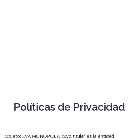
Condiciones
{{errors['password']}}
Recuérdame
INICIAR SESIÓN
Registro
Políticas de Privacidad
Objeto: EVA MONOPOLY, cuyo titular es la entidad