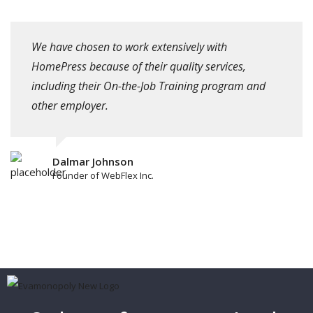
We have chosen to work extensively with
HomePress because of their quality services,
including their On-the-Job Training program and
other employer.
Dalmar Johnson
Founder of WebFlex Inc.