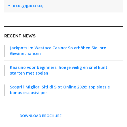
στοιχηματικες
RECENT NEWS
Jackpots im Westace Casino: So erhöhen Sie Ihre
Gewinnchancen
Kaasino voor beginners: hoe je veilig en snel kunt
starten met spelen
Scopri i Migliori Siti di Slot Online 2026: top slots e
bonus esclusivi per
DOWNLOAD BROCHURE