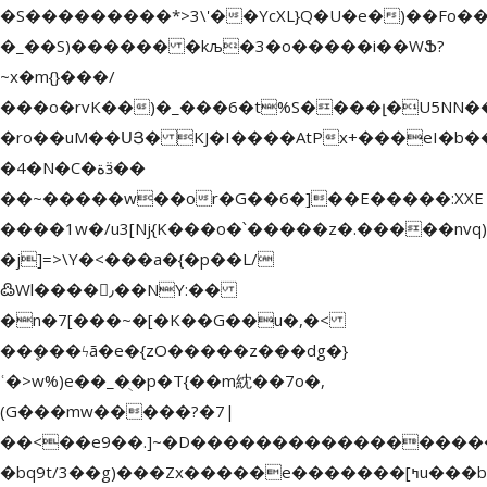
�S���������*>3\'��YсXL}Q�U�e�)��Fo��[�\��N
�_��S)������ �kљ�3�o�����i��WՖ?
~x�m{}���/
���o�rvK��)�_���6�t%S����լ�U5NN�� o��2
�ro��uM��ՍՅ� KJ�I����AtPx+���eI�b
�4�N�C�ةӟ��
��~�����w��or�G��6�]��E�����:XXE
����1w�/u3[Nj{K���o�՝�����z�.�����nvq
�j]=>\Y�<���a�{�p��L/
߷Wl����٫��NY:��
�n�7[���~�[�K��G��u�,�<
��ܷ���ϟã�e�{zO�����z���dg�}
ʿ�>w%)e��_�ֻ�p�T{��m紞��7o�,
(G���mw�����?�7|
��<��e9��.]~�D�����������������
�bq9t/3��g)���Zx�����e�������[ߤu���b.����Uys���8�����&���|cOyg�����q�[�[��I/