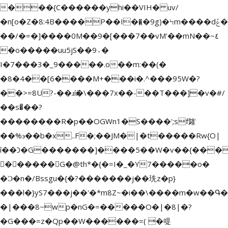
���{C������yhi��VIH� uv/
�n[o�Z�8:4B����P��I��̯�9g)�Ϟm����dݞ������~"���/
��/�=�]����0M��9�[���7��vM'��mN��~٤
�o�����uu5jS�
�؞9�
I�7���3�_9�����.o��m:��(�
�8�4��[6����M+���i�.^���95W�?
��>=8U?-��ɹíӥ�\���7x��-��T���]�v�#/
��s�̑��?
��������R�p��OGWn1�S����';sf䥃
��%϶��b�x..F�;��JM�|�t�����Rw{O|
î��כ�G�������]����5��W�v��{������~ol��>�P�vW�����
𿿟������G�@th*�{�=I�_�Y7�����o�
�Ͻ�n�/Bssgu�{�?�������j��珗z�p}
���l�}yS7���j��'�*m8Z~�i��\����m�w��Գ���;o=א���q�oJ
�|���8~wp�nG�=�����O�|�8|�?
�G���=z�Qp��W������=( �㖷