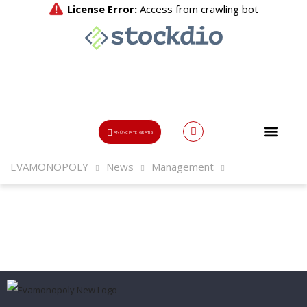
ANÚNCIATE GRATIS
EVAMONOPOLY
News
Management
Usuario o Email
{{errors['login']}}
Password
Olvidado?
👁
{{errors['password']}}