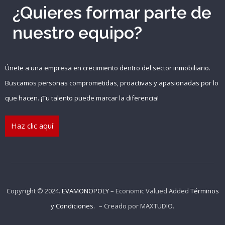
¿Quieres formar parte de
nuestro equipo?
Recuérdame
INICIAR SESIÓN
Únete a una empresa en crecimiento dentro del sector inmobiliario.
Buscamos personas comprometidas, proactivas y apasionadas por lo
Registro
que hacen. ¡Tu talento puede marcar la diferencia!
Haz clic aquí
{{settings.title}}
Copyright © 2024.
EVAMONOPOLY
– Economic Valued Added
Términos
y Condiciones.
– Creado por
MAXTUDIO
.