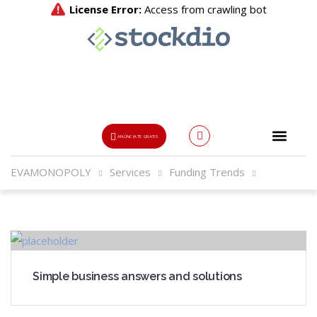
ANÚNCIATE GRATIS
EVAMONOPOLY
Services
Funding Trends
Usuario o Email
{{errors['login']}}
Password
Olvidado?
Simple business answers and solutions
👁
{{errors['password']}}