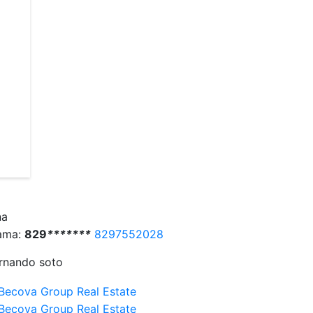
na
ama:
829
*
*
*
*
*
*
*
8297552028
rnando soto