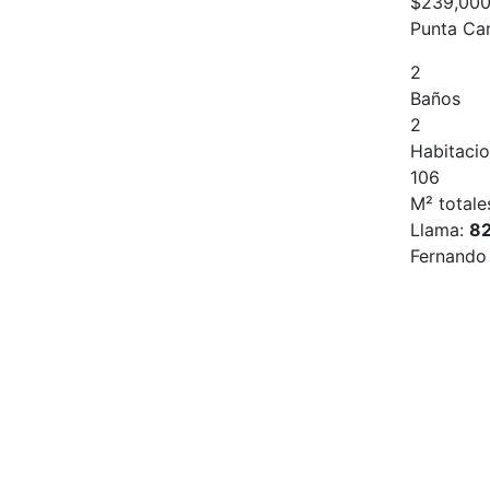
$239,00
Punta Ca
2
Baños
2
Habitaci
106
M² totale
Llama:
8
Fernando