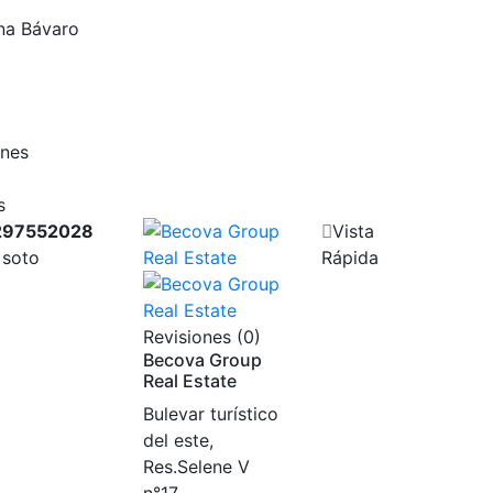
0
na Bávaro
ones
s
297552028
Vista
 soto
Rápida
Revisiones (0)
Becova Group
Real Estate
Bulevar turístico
del este,
Res.Selene V
n°17