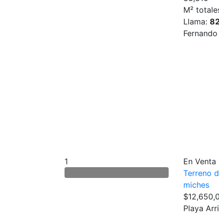
M² totale
Llama:
8
Fernando
1
En Venta
Terreno 
miches
$12,650,
Playa Arr