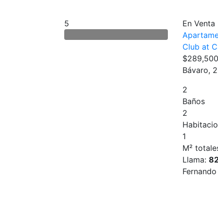
5
En Venta
Apartame
Club at 
$289,50
Bávaro, 
2
Baños
2
Habitaci
1
M² totale
Llama:
8
Fernando