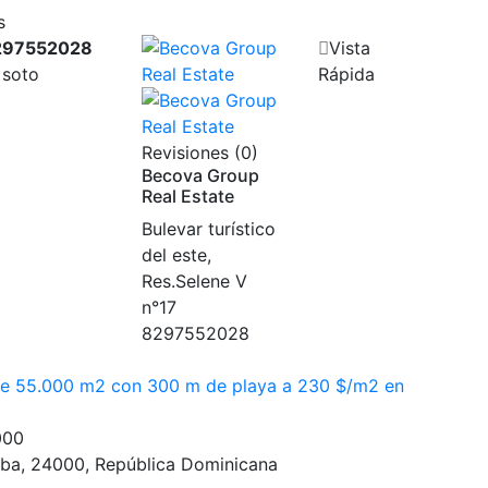
s
297552028
Vista
 soto
Rápida
Revisiones (0)
Becova Group
Real Estate
Bulevar turístico
del este,
Res.Selene V
n°17
8297552028
de 55.000 m2 con 300 m de playa a 230 $/m2 en
000
iba, 24000, República Dominicana