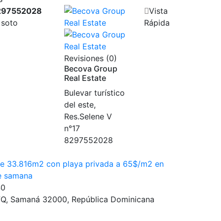
297552028
Vista
 soto
Rápida
Revisiones (0)
Becova Group
Real Estate
Bulevar turístico
del este,
Res.Selene V
n°17
8297552028
de 33.816m2 con playa privada a 65$/m2 en
e samana
40
, Samaná 32000, República Dominicana