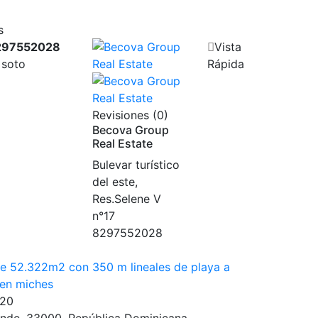
s
297552028
Vista
 soto
Rápida
Revisiones (0)
Becova Group
Real Estate
Bulevar turístico
del este,
Res.Selene V
n°17
8297552028
de 52.322m2 con 350 m lineales de playa a
en miches
620
ande, 33000, República Dominicana