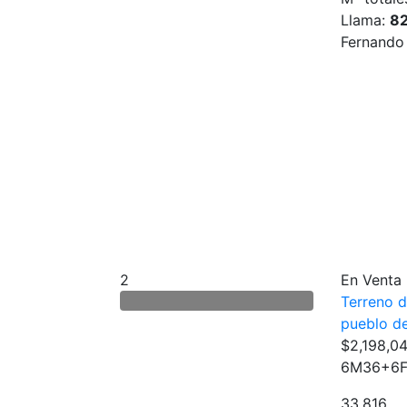
Llama:
8
Fernando
2
En Venta
Terreno 
pueblo d
$2,198,0
6M36+6FQ
33,816