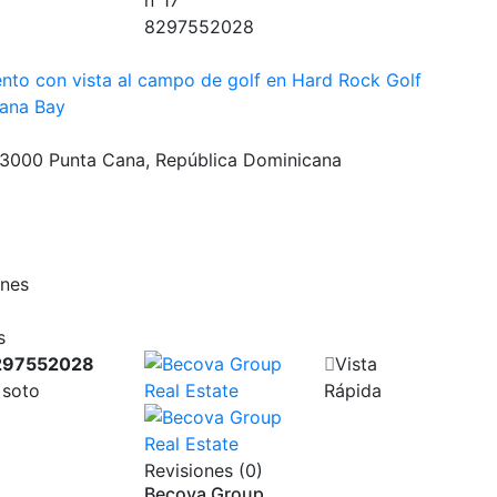
8297552028
nto con vista al campo de golf en Hard Rock Golf
Cana Bay
0
23000 Punta Cana, República Dominicana
ones
s
297552028
Vista
 soto
Rápida
Revisiones (0)
Becova Group