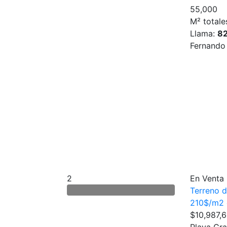
55,000
M² totale
Llama:
8
Fernando
2
En Venta
Terreno 
210$/m2 
$10,987,
Playa Gr