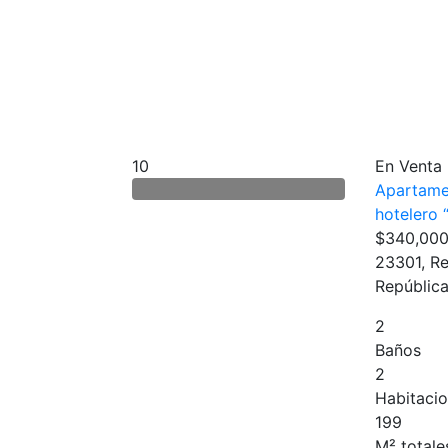
10
En Venta
Apartame
hotelero 
$340,00
23301, Re
Repúblic
2
Baños
2
Habitaci
199
M² totale