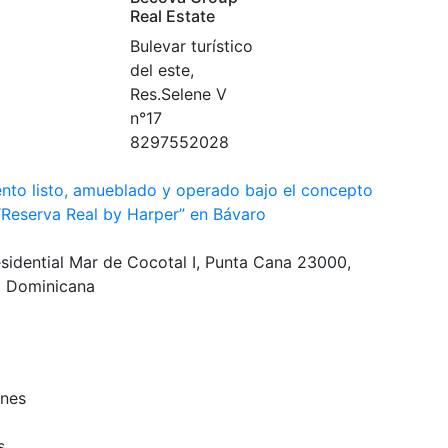
Real Estate
Bulevar turístico
del este,
Res.Selene V
n°17
8297552028
nto listo, amueblado y operado bajo el concepto
“Reserva Real by Harper” en Bávaro
0
sidential Mar de Cocotal I, Punta Cana 23000,
a Dominicana
ones
s