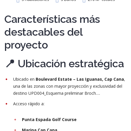
Características más
Recuérdame
destacables del
INICIAR SESIÓN
proyecto
Registro
📍 Ubicación estratégica
{{settings.title}}
Ubicado en
Boulevard Estate – Las Iguanas, Cap Cana
,
una de las zonas con mayor proyección y exclusividad del
destino UPD004_Esquema preliminar Broch….
Acceso rápido a:
Punta Espada Golf Course
Marina Cap Cana