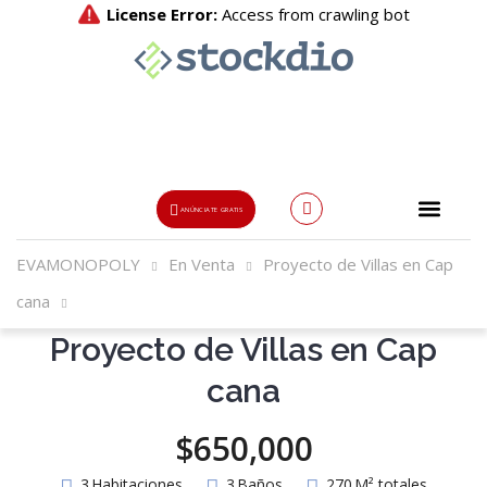
ANÚNCIATE GRATIS
EVAMONOPOLY
En Venta
Proyecto de Villas en Cap
Usuario o Email
cana
Proyecto de Villas en Cap
{{errors['login']}}
cana
Password
Olvidado?
$650,000
👁
{{errors['password']}}
3
Habitaciones
3
Baños
270
M² totales