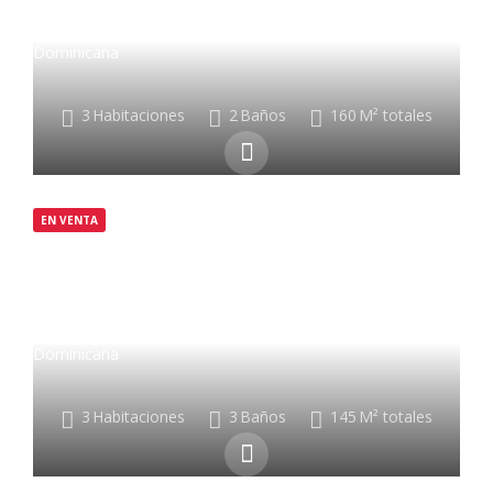
Vista Cana Blvd., 23000 Punta Cana, República
Dominicana
3
Habitaciones
2
Baños
160
M² totales
EN VENTA
$250,000
Vista Cana Blvd., 23000 Punta Cana, República
Dominicana
3
Habitaciones
3
Baños
145
M² totales