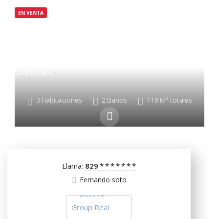
EN VENTA
$250,000
Vista Cana Blvd., 23000 Punta Cana, República
Dominicana
3
Habitaciones
2
Baños
118
M² totales
829
*
*
*
*
*
*
*
Llama:
Fernando soto