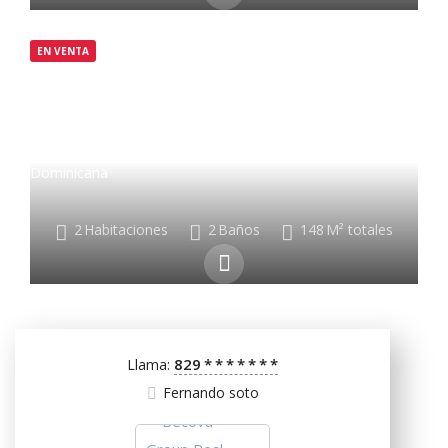
EN VENTA
$481,000
Marina Cap Cana, 23000 Punta Cana, República
Dominicana
2
Habitaciones
2
Baños
148
M² totales
829
*
*
*
*
*
*
*
Llama:
Fernando soto