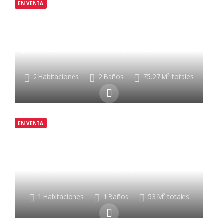
EN VENTA
$360,000
Cap Cana, 23000 Punta Cana, República Dominicana
2
Habitaciones
2
Baños
75.27
M² totales
EN VENTA
$255,500
FH8Q+GF4, Punta Cana 23000, República Dominicana
1
Habitaciones
1
Baños
53
M² totales