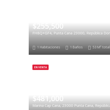
$255,500
FH8Q+GF4, Punta Cana 23000, República Dom
1
Habitaciones
1
Baños
53
M² tota
EN VENTA
$481,000
Marina Cap Cana, 23000 Punta Cana, Repúblic