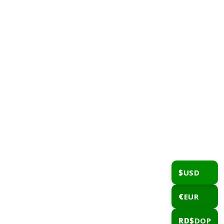
$
USD
€
EUR
RD$
DOP