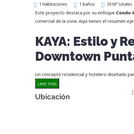
1
Habitaciones
1
Baños
30
M² totales
Este proyecto destaca por su enfoque
Condo-
comercial de la zona. Aquí tienes el resumen eje
KAYA: Estilo y R
Downtown Punt
Un concepto residencial y hotelero diseñado par
Leer más
Ubicación