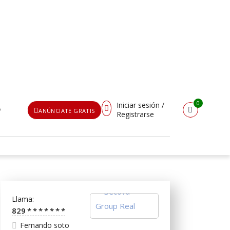
0
Iniciar sesión /
O
ANÚNCIATE GRATIS
Registrarse
Usuario o Email
{{errors['login']}}
Llama:
Password
Olvidado?
829
*
*
*
*
*
*
*
👁
Fernando soto