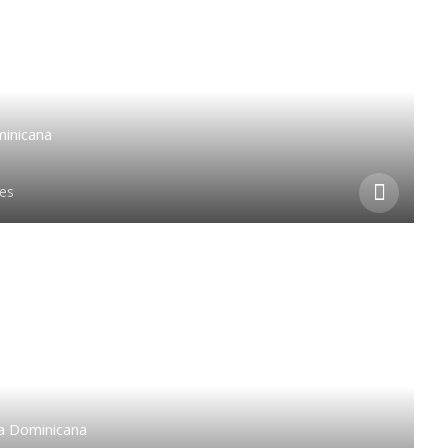
inicana
les
a Dominicana