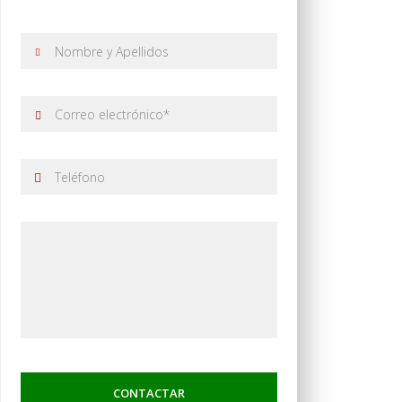
{{errors['password']}}
Recuérdame
INICIAR SESIÓN
Registro
{{settings.title}}
CONTACTAR