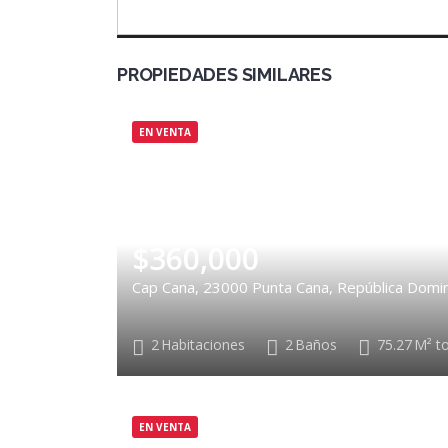
PROPIEDADES SIMILARES
EN VENTA
$360,000
Cap Cana, 23000 Punta Cana, República Domi
2
Habitaciones
2
Baños
75.27
M² to
EN VENTA