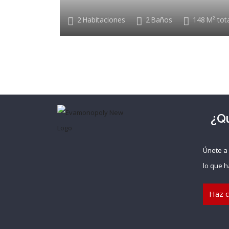
2
Habitaciones
2
Baños
148
M² tot
¿Q
Únete a
lo que h
Haz cl