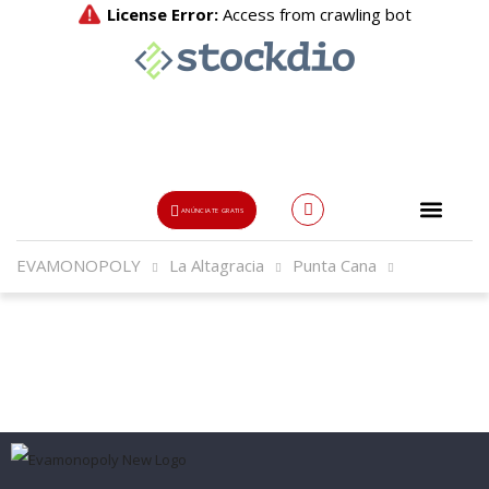
ANÚNCIATE GRATIS
EVAMONOPOLY
La Altagracia
Punta Cana
Usuario o Email
{{errors['login']}}
Password
Olvidado?
👁
{{errors['password']}}