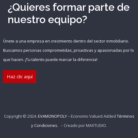
¿Quieres formar parte de
nuestro equipo?
Recuérdame
INICIAR SESIÓN
Únete a una empresa en crecimiento dentro del sector inmobiliario.
Buscamos personas comprometidas, proactivas y apasionadas por lo
Registro
que hacen. ¡Tu talento puede marcar la diferencia!
Haz clic aquí
{{settings.title}}
Copyright © 2024.
EVAMONOPOLY
– Economic Valued Added
Términos
y Condiciones.
– Creado por
MAXTUDIO
.