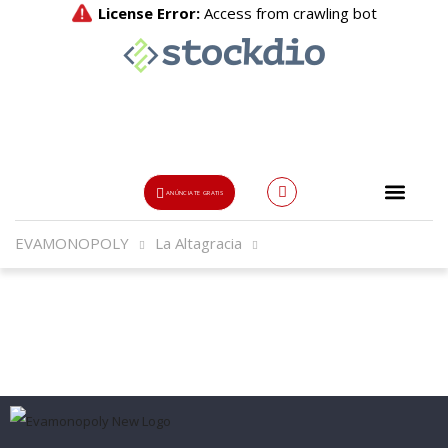
ANÚNCIATE GRATIS
EVAMONOPOLY
La Altagracia
Usuario o Email
{{errors['login']}}
Password
Olvidado?
👁
{{errors['password']}}