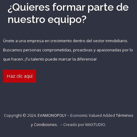
¿Quieres formar parte de
nuestro equipo?
Recuérdame
INICIAR SESIÓN
Únete a una empresa en crecimiento dentro del sector inmobiliario.
Buscamos personas comprometidas, proactivas y apasionadas por lo
Registro
que hacen. ¡Tu talento puede marcar la diferencia!
Haz clic aquí
{{settings.title}}
Copyright © 2024.
EVAMONOPOLY
– Economic Valued Added
Términos
y Condiciones.
– Creado por
MAXTUDIO
.