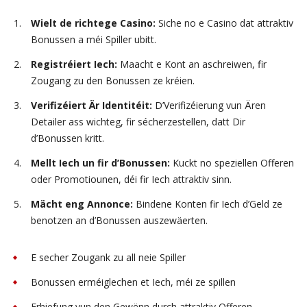
Wielt de richtege Casino:
Siche no e Casino dat attraktiv
Bonussen a méi Spiller ubitt.
Registréiert Iech:
Maacht e Kont an aschreiwen, fir
Zougang zu den Bonussen ze kréien.
Verifizéiert Är Identitéit:
D’Verifizéierung vun Ären
Detailer ass wichteg, fir sécherzestellen, datt Dir
d’Bonussen kritt.
Mellt Iech un fir d’Bonussen:
Kuckt no speziellen Offeren
oder Promotiounen, déi fir Iech attraktiv sinn.
Mächt eng Annonce:
Bindene Konten fir Iech d’Geld ze
benotzen an d’Bonussen auszewäerten.
E secher Zougank zu all neie Spiller
Bonussen erméiglechen et Iech, méi ze spillen
Erhiefung vun den Gewënn durch attraktiv Offeren