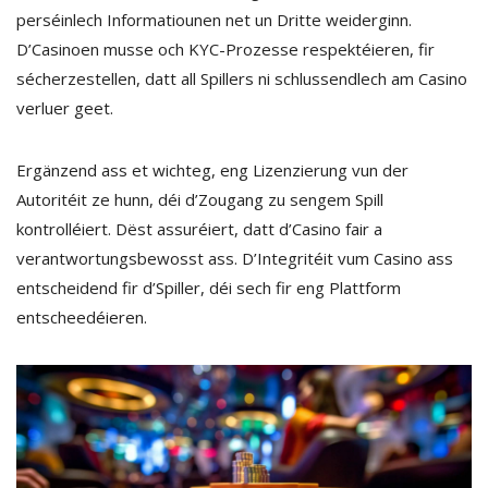
perséinlech Informatiounen net un Dritte weiderginn.
D’Casinoen musse och KYC-Prozesse respektéieren, fir
sécherzestellen, datt all Spillers ni schlussendlech am Casino
verluer geet.
Ergänzend ass et wichteg, eng Lizenzierung vun der
Autoritéit ze hunn, déi d’Zougang zu sengem Spill
kontrolléiert. Dëst assuréiert, datt d’Casino fair a
verantwortungsbewosst ass. D’Integritéit vum Casino ass
entscheidend fir d’Spiller, déi sech fir eng Plattform
entscheedéieren.