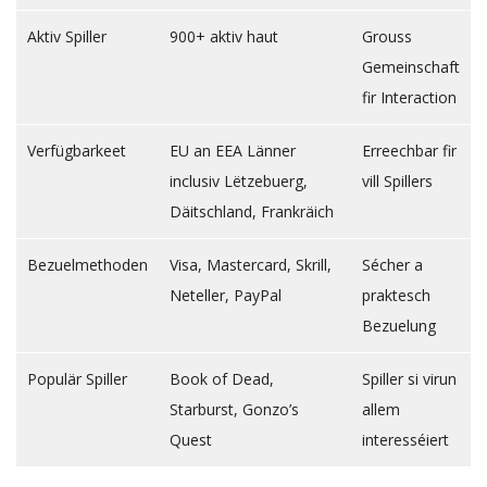
Aktiv Spiller
900+ aktiv haut
Grouss
Gemeinschaft
fir Interaction
Verfügbarkeet
EU an EEA Länner
Erreechbar fir
inclusiv Lëtzebuerg,
vill Spillers
Däitschland, Frankräich
Bezuelmethoden
Visa, Mastercard, Skrill,
Sécher a
Neteller, PayPal
praktesch
Bezuelung
Populär Spiller
Book of Dead,
Spiller si virun
Starburst, Gonzo’s
allem
Quest
interesséiert