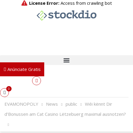
Anúnciate Gratis
0
ail
EVAMONOPOLY
News
public
Wéi kënnt Dir
d’Bonussen am Cat Casino Lëtzebuerg maximal ausnotzen?
}}
Olvidado?