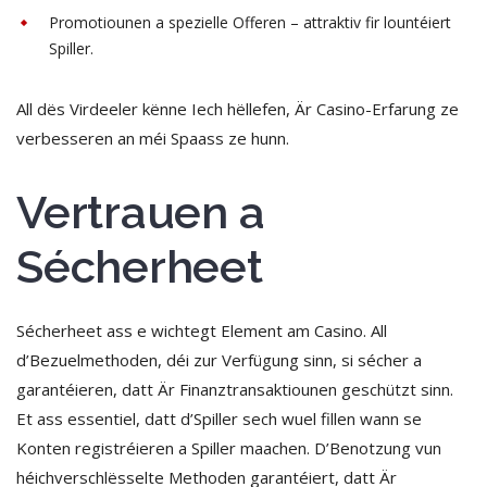
Promotiounen a spezielle Offeren – attraktiv fir lountéiert
Spiller.
All dës Virdeeler kënne Iech hëllefen, Är Casino-Erfarung ze
verbesseren an méi Spaass ze hunn.
Vertrauen a
Sécherheet
Sécherheet ass e wichtegt Element am Casino. All
d’Bezuelmethoden, déi zur Verfügung sinn, si sécher a
garantéieren, datt Är Finanztransaktiounen geschützt sinn.
Et ass essentiel, datt d’Spiller sech wuel fillen wann se
Konten registréieren a Spiller maachen. D’Benotzung vun
héichverschlësselte Methoden garantéiert, datt Är