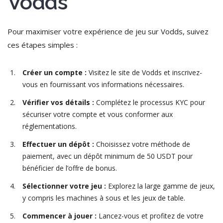
Vodds
Pour maximiser votre expérience de jeu sur Vodds, suivez
ces étapes simples :
Créer un compte :
Visitez le site de Vodds et inscrivez-
vous en fournissant vos informations nécessaires.
Vérifier vos détails :
Complétez le processus KYC pour
sécuriser votre compte et vous conformer aux
réglementations.
Effectuer un dépôt :
Choisissez votre méthode de
paiement, avec un dépôt minimum de 50 USDT pour
bénéficier de l’offre de bonus.
Sélectionner votre jeu :
Explorez la large gamme de jeux,
y compris les machines à sous et les jeux de table.
Commencer à jouer :
Lancez-vous et profitez de votre