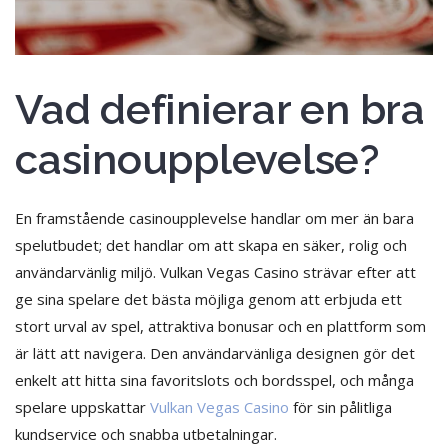
Vad definierar en bra
casinoupplevelse?
En framstående casinoupplevelse handlar om mer än bara
spelutbudet; det handlar om att skapa en säker, rolig och
användarvänlig miljö. Vulkan Vegas Casino strävar efter att
ge sina spelare det bästa möjliga genom att erbjuda ett
stort urval av spel, attraktiva bonusar och en plattform som
är lätt att navigera. Den användarvänliga designen gör det
enkelt att hitta sina favoritslots och bordsspel, och många
spelare uppskattar
Vulkan Vegas Casino
för sin pålitliga
kundservice och snabba utbetalningar.