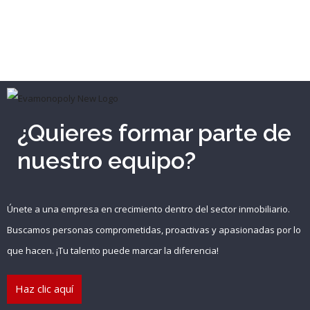
¿Quieres formar parte de
nuestro equipo?
Únete a una empresa en crecimiento dentro del sector inmobiliario.
Buscamos personas comprometidas, proactivas y apasionadas por lo
que hacen. ¡Tu talento puede marcar la diferencia!
Haz clic aquí