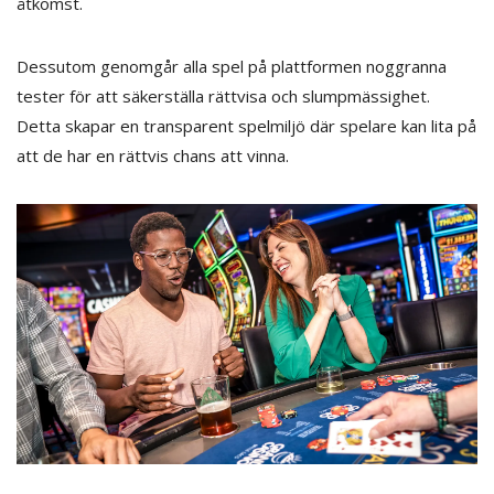
åtkomst.
Dessutom genomgår alla spel på plattformen noggranna
tester för att säkerställa rättvisa och slumpmässighet.
Detta skapar en transparent spelmiljö där spelare kan lita på
att de har en rättvis chans att vinna.