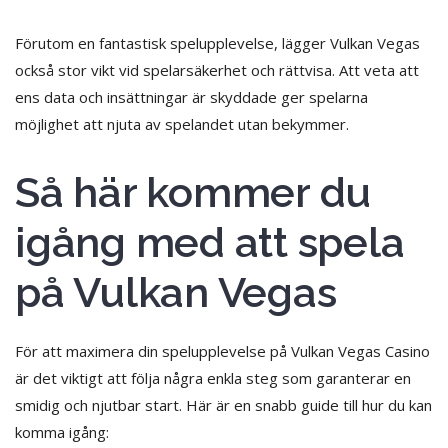
Förutom en fantastisk spelupplevelse, lägger Vulkan Vegas
också stor vikt vid spelarsäkerhet och rättvisa. Att veta att
ens data och insättningar är skyddade ger spelarna
möjlighet att njuta av spelandet utan bekymmer.
Så här kommer du
igång med att spela
på Vulkan Vegas
För att maximera din spelupplevelse på Vulkan Vegas Casino
är det viktigt att följa några enkla steg som garanterar en
smidig och njutbar start. Här är en snabb guide till hur du kan
komma igång: