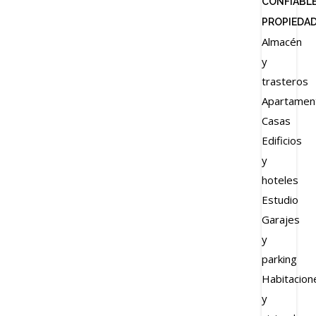
CONFIABL
{{errors['login']}}
PROPIEDA
Password
Olvidado?
Almacén
y
👁
trasteros
{{errors['password']}}
Apartamen
Casas
Edificios
Recuérdame
y
hoteles
INICIAR SESIÓN
Estudio
Garajes
Registro
y
parking
Habitacion
{{settings.title}}
y