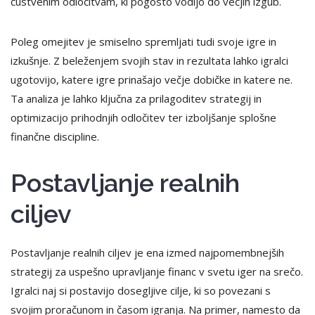
čustvenim odločitvam, ki pogosto vodijo do večjih izgub.
Poleg omejitev je smiselno spremljati tudi svoje igre in
izkušnje. Z beleženjem svojih stav in rezultata lahko igralci
ugotovijo, katere igre prinašajo večje dobičke in katere ne.
Ta analiza je lahko ključna za prilagoditev strategij in
optimizacijo prihodnjih odločitev ter izboljšanje splošne
finančne discipline.
Postavljanje realnih
ciljev
Postavljanje realnih ciljev je ena izmed najpomembnejših
strategij za uspešno upravljanje financ v svetu iger na srečo.
Igralci naj si postavijo dosegljive cilje, ki so povezani s
svojim proračunom in časom igranja. Na primer, namesto da