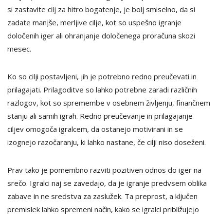
si zastavite cilj za hitro bogatenje, je bolj smiselno, da si
zadate manjše, merljive cilje, kot so uspešno igranje
določenih iger ali ohranjanje določenega proračuna skozi
mesec.
Ko so cilji postavljeni, jih je potrebno redno preučevati in
prilagajati. Prilagoditve so lahko potrebne zaradi različnih
razlogov, kot so spremembe v osebnem življenju, finančnem
stanju ali samih igrah. Redno preučevanje in prilagajanje
ciljev omogoča igralcem, da ostanejo motivirani in se
izognejo razočaranju, ki lahko nastane, če cilji niso doseženi.
Prav tako je pomembno razviti pozitiven odnos do iger na
srečo. Igralci naj se zavedajo, da je igranje predvsem oblika
zabave in ne sredstva za zaslužek. Ta preprost, a ključen
premislek lahko spremeni način, kako se igralci približujejo