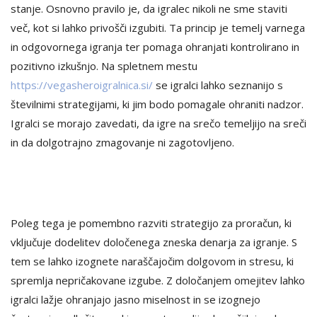
stanje. Osnovno pravilo je, da igralec nikoli ne sme staviti
več, kot si lahko privošči izgubiti. Ta princip je temelj varnega
in odgovornega igranja ter pomaga ohranjati kontrolirano in
pozitivno izkušnjo. Na spletnem mestu
https://vegasheroigralnica.si/
se igralci lahko seznanijo s
številnimi strategijami, ki jim bodo pomagale ohraniti nadzor.
Igralci se morajo zavedati, da igre na srečo temeljijo na sreči
in da dolgotrajno zmagovanje ni zagotovljeno.
Poleg tega je pomembno razviti strategijo za proračun, ki
vključuje dodelitev določenega zneska denarja za igranje. S
tem se lahko izognete naraščajočim dolgovom in stresu, ki
spremlja nepričakovane izgube. Z določanjem omejitev lahko
igralci lažje ohranjajo jasno miselnost in se izognejo