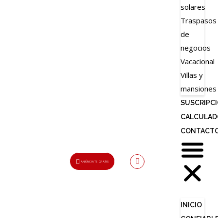
solares
Traspasos
de
negocios
Vacacional
Villas y
mansiones
SUSCRIPC
CALCULAD
CONTACT
ANÚNCIATE GRATIS
Usuario o Email
INICIO