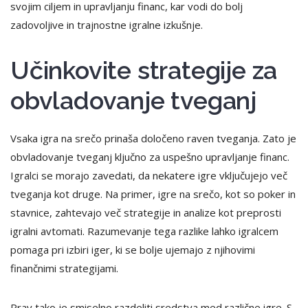
svojim ciljem in upravljanju financ, kar vodi do bolj
zadovoljive in trajnostne igralne izkušnje.
Učinkovite strategije za
obvladovanje tveganj
Vsaka igra na srečo prinaša določeno raven tveganja. Zato je
obvladovanje tveganj ključno za uspešno upravljanje financ.
Igralci se morajo zavedati, da nekatere igre vključujejo več
tveganja kot druge. Na primer, igre na srečo, kot so poker in
stavnice, zahtevajo več strategije in analize kot preprosti
igralni avtomati. Razumevanje tega razlike lahko igralcem
pomaga pri izbiri iger, ki se bolje ujemajo z njihovimi
finančnimi strategijami.
Prav tako je smiselno razdeliti sredstva med različne igre. S