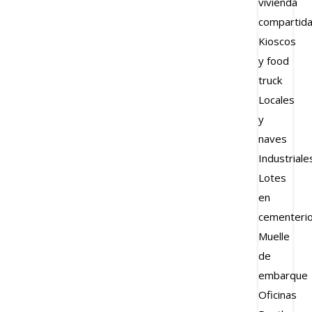
vivienda
compartid
Kioscos
y food
truck
Locales
y
naves
Industriale
Lotes
en
cementeri
Muelle
de
embarque
Oficinas