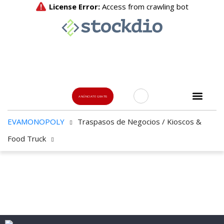
ANÚNCIATE GRATIS
EVAMONOPOLY
Traspasos de Negocios / Kioscos &
Usuario o Email
Food Truck
{{errors['login']}}
Password
Olvidado?
👁
¿Olvidaste tu contraseña?