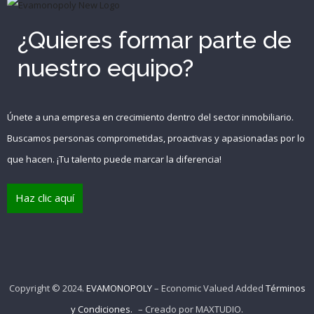
{{errors['password']}}
¿Quieres formar parte de
nuestro equipo?
Recuérdame
INICIAR SESIÓN
Únete a una empresa en crecimiento dentro del sector inmobiliario.
Buscamos personas comprometidas, proactivas y apasionadas por lo
Registro
que hacen. ¡Tu talento puede marcar la diferencia!
Haz clic aquí
{{settings.title}}
Copyright © 2024.
EVAMONOPOLY
– Economic Valued Added
Términos
y Condiciones.
– Creado por
MAXTUDIO
.