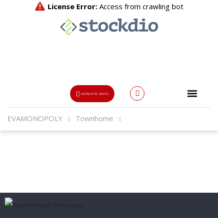
ANÚNCIATE GRATIS
EVAMONOPOLY
Townhome
Usuario o Email
{{errors['login']}}
Password
Olvidado?
👁
¿Olvidaste tu contraseña?