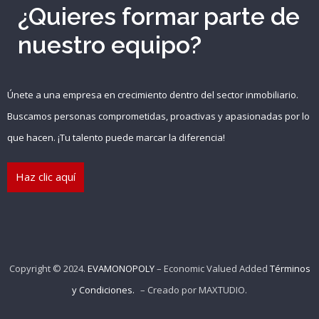
¿Quieres formar parte de
{{errors['password']}}
nuestro equipo?
Recuérdame
Únete a una empresa en crecimiento dentro del sector inmobiliario.
INICIAR SESIÓN
Buscamos personas comprometidas, proactivas y apasionadas por lo
que hacen. ¡Tu talento puede marcar la diferencia!
Registro
Haz clic aquí
Copyright © 2024.
EVAMONOPOLY
– Economic Valued Added
Términos
y Condiciones.
– Creado por
MAXTUDIO
.