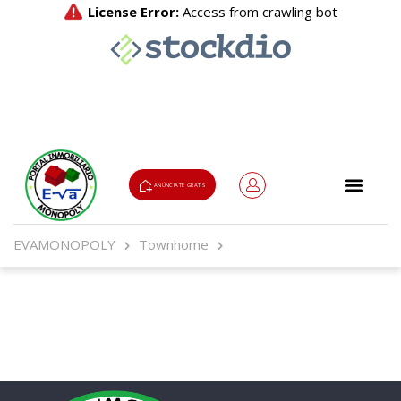
ANÚNCIATE GRATIS
Usuario o Email
EVAMONOPOLY
Townhome
Password
Olvidado?
¿Olvidaste tu contraseña?