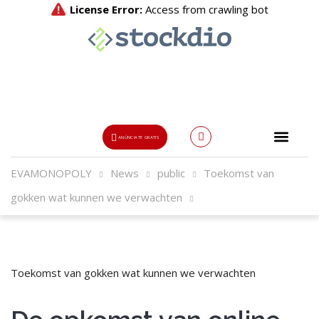
ANÚNCIATE GRATIS
EVAMONOPOLY
News
public
Toekomst van
Usuario o Email
gokken wat kunnen we verwachten
{{errors['login']}}
Password
Olvidado?
Toekomst van gokken wat kunnen we verwachten
👁
{{errors['password']}}