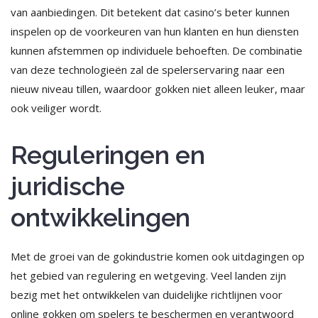
van aanbiedingen. Dit betekent dat casino’s beter kunnen
inspelen op de voorkeuren van hun klanten en hun diensten
kunnen afstemmen op individuele behoeften. De combinatie
van deze technologieën zal de spelerservaring naar een
nieuw niveau tillen, waardoor gokken niet alleen leuker, maar
ook veiliger wordt.
Reguleringen en
juridische
ontwikkelingen
Met de groei van de gokindustrie komen ook uitdagingen op
het gebied van regulering en wetgeving. Veel landen zijn
bezig met het ontwikkelen van duidelijke richtlijnen voor
online gokken om spelers te beschermen en verantwoord