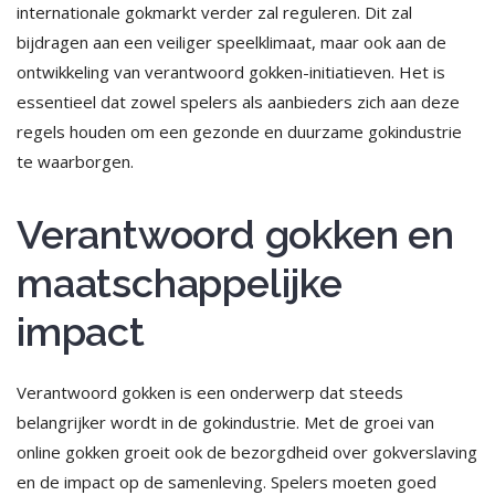
internationale gokmarkt verder zal reguleren. Dit zal
bijdragen aan een veiliger speelklimaat, maar ook aan de
ontwikkeling van verantwoord gokken-initiatieven. Het is
essentieel dat zowel spelers als aanbieders zich aan deze
regels houden om een gezonde en duurzame gokindustrie
te waarborgen.
Verantwoord gokken en
maatschappelijke
impact
Verantwoord gokken is een onderwerp dat steeds
belangrijker wordt in de gokindustrie. Met de groei van
online gokken groeit ook de bezorgdheid over gokverslaving
en de impact op de samenleving. Spelers moeten goed