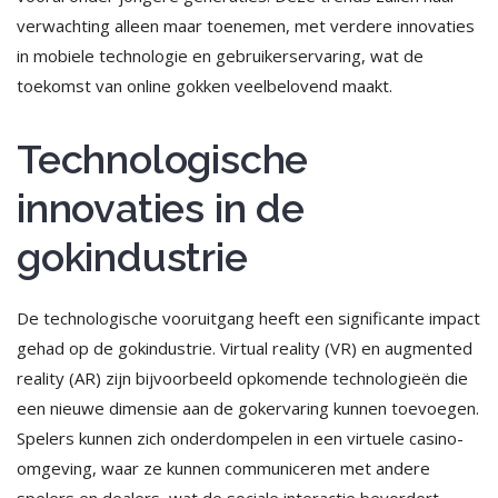
verwachting alleen maar toenemen, met verdere innovaties
in mobiele technologie en gebruikerservaring, wat de
toekomst van online gokken veelbelovend maakt.
Technologische
innovaties in de
gokindustrie
De technologische vooruitgang heeft een significante impact
gehad op de gokindustrie. Virtual reality (VR) en augmented
reality (AR) zijn bijvoorbeeld opkomende technologieën die
een nieuwe dimensie aan de gokervaring kunnen toevoegen.
Spelers kunnen zich onderdompelen in een virtuele casino-
omgeving, waar ze kunnen communiceren met andere