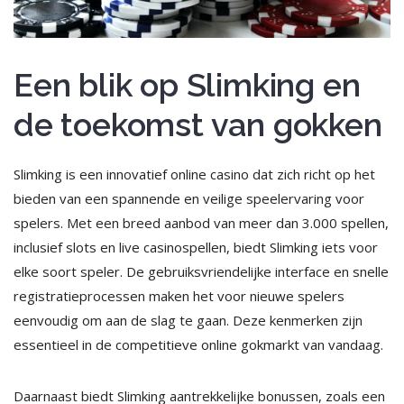
Een blik op Slimking en
de toekomst van gokken
Slimking is een innovatief online casino dat zich richt op het
bieden van een spannende en veilige speelervaring voor
spelers. Met een breed aanbod van meer dan 3.000 spellen,
inclusief slots en live casinospellen, biedt Slimking iets voor
elke soort speler. De gebruiksvriendelijke interface en snelle
registratieprocessen maken het voor nieuwe spelers
eenvoudig om aan de slag te gaan. Deze kenmerken zijn
essentieel in de competitieve online gokmarkt van vandaag.
Daarnaast biedt Slimking aantrekkelijke bonussen, zoals een