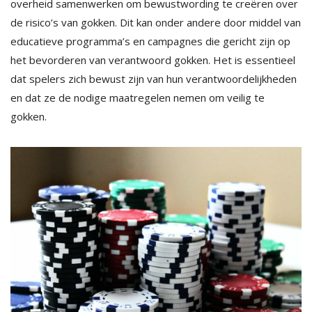
overheid samenwerken om bewustwording te creëren over
de risico’s van gokken. Dit kan onder andere door middel van
educatieve programma’s en campagnes die gericht zijn op
het bevorderen van verantwoord gokken. Het is essentieel
dat spelers zich bewust zijn van hun verantwoordelijkheden
en dat ze de nodige maatregelen nemen om veilig te
gokken.