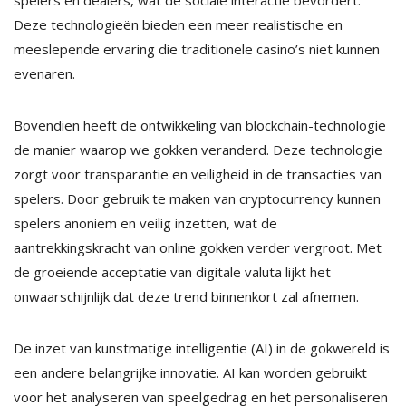
spelers en dealers, wat de sociale interactie bevordert.
Deze technologieën bieden een meer realistische en
meeslepende ervaring die traditionele casino’s niet kunnen
evenaren.
Bovendien heeft de ontwikkeling van blockchain-technologie
de manier waarop we gokken veranderd. Deze technologie
zorgt voor transparantie en veiligheid in de transacties van
spelers. Door gebruik te maken van cryptocurrency kunnen
spelers anoniem en veilig inzetten, wat de
aantrekkingskracht van online gokken verder vergroot. Met
de groeiende acceptatie van digitale valuta lijkt het
onwaarschijnlijk dat deze trend binnenkort zal afnemen.
De inzet van kunstmatige intelligentie (AI) in de gokwereld is
een andere belangrijke innovatie. AI kan worden gebruikt
voor het analyseren van speelgedrag en het personaliseren