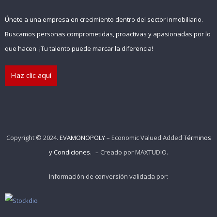
Únete a una empresa en crecimiento dentro del sector inmobiliario.
Buscamos personas comprometidas, proactivas y apasionadas por lo
que hacen. ¡Tu talento puede marcar la diferencia!
Haz clic aquí
Copyright © 2024.
EVAMONOPOLY
– Economic Valued Added
Términos
y Condiciones.
– Creado por
MAXTUDIO
.
Información de conversión validada por: