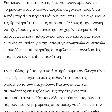
Επιπλέον, οι παίκτες θα πρέπει να αναγνωρίζουν τα
«σημάδια» όταν ο τζόγος αρχίζει να γίνεται πρόβλημα.
Αυτά μπορεί να περιλαμβάνουν την επιθυμία να κρύβουν
τις δραστηριότητές τους από τους άλλους ή την ανάγκη
να τζογάρουν για να ανακτήσουν χαμένα χρήματα. Η
αυτογνωσία και η ειλικρίνεια προς τον εαυτό μας είναι
ζωτικής σημασίας για την αποφυγή αρνητικών συνεπειών.
Η αναζήτηση υποστήριξης από φίλους ή επαγγελματίες
μπορεί να είναι επίσης πολύτιμη.
Ένας άλλος τρόπος για να διατηρήσουμε τον έλεγχο είναι
η ενημέρωση σχετικά με τις πιθανότητες και τις
στρατηγικές των παιχνιδιών. Κατανοώντας τις
πιθανότητες επιτυχίας και τις στρατηγικές που
απαιτούνται για κάθε παιχνίδι, οι παίκτες μπορούν να
πάρουν πιο ενημερωμένες αποφάσεις. Αυτό μειώνει την
αίσθηση της τυχαιότητας και ενισχύει τη λογική σκέψη,