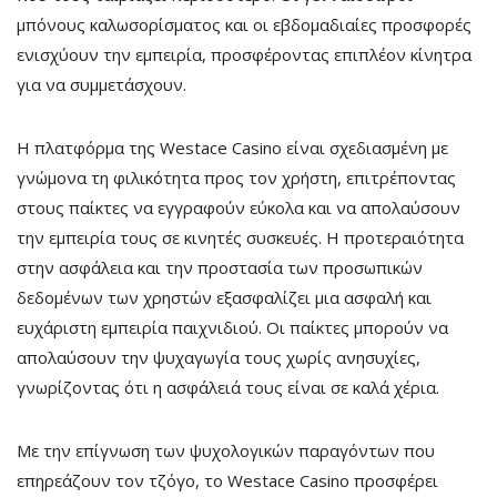
μπόνους καλωσορίσματος και οι εβδομαδιαίες προσφορές
ενισχύουν την εμπειρία, προσφέροντας επιπλέον κίνητρα
για να συμμετάσχουν.
Η πλατφόρμα της Westace Casino είναι σχεδιασμένη με
γνώμονα τη φιλικότητα προς τον χρήστη, επιτρέποντας
στους παίκτες να εγγραφούν εύκολα και να απολαύσουν
την εμπειρία τους σε κινητές συσκευές. Η προτεραιότητα
στην ασφάλεια και την προστασία των προσωπικών
δεδομένων των χρηστών εξασφαλίζει μια ασφαλή και
ευχάριστη εμπειρία παιχνιδιού. Οι παίκτες μπορούν να
απολαύσουν την ψυχαγωγία τους χωρίς ανησυχίες,
γνωρίζοντας ότι η ασφάλειά τους είναι σε καλά χέρια.
Με την επίγνωση των ψυχολογικών παραγόντων που
επηρεάζουν τον τζόγο, το Westace Casino προσφέρει