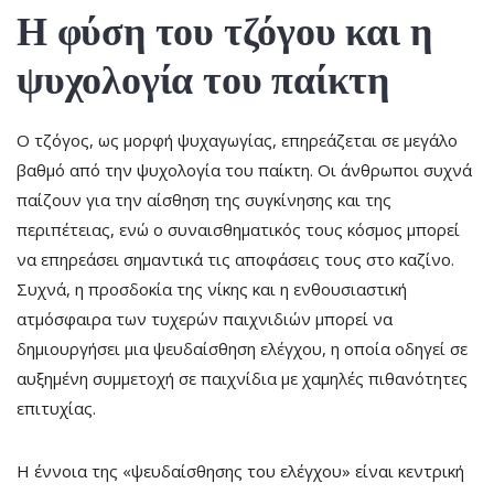
Η φύση του τζόγου και η
Recuérdame
ψυχολογία του παίκτη
INICIAR SESIÓN
Ο τζόγος, ως μορφή ψυχαγωγίας, επηρεάζεται σε μεγάλο
βαθμό από την ψυχολογία του παίκτη. Οι άνθρωποι συχνά
Registro
παίζουν για την αίσθηση της συγκίνησης και της
περιπέτειας, ενώ ο συναισθηματικός τους κόσμος μπορεί
να επηρεάσει σημαντικά τις αποφάσεις τους στο καζίνο.
{{settings.title}}
Συχνά, η προσδοκία της νίκης και η ενθουσιαστική
ατμόσφαιρα των τυχερών παιχνιδιών μπορεί να
δημιουργήσει μια ψευδαίσθηση ελέγχου, η οποία οδηγεί σε
αυξημένη συμμετοχή σε παιχνίδια με χαμηλές πιθανότητες
επιτυχίας.
Η έννοια της «ψευδαίσθησης του ελέγχου» είναι κεντρική