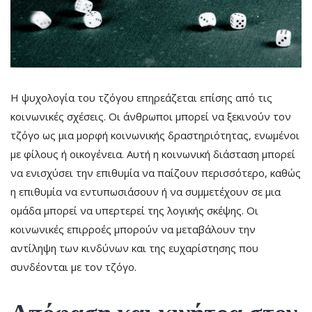
Η ψυχολογία του τζόγου επηρεάζεται επίσης από τις
κοινωνικές σχέσεις. Οι άνθρωποι μπορεί να ξεκινούν τον
τζόγο ως μια μορφή κοινωνικής δραστηριότητας, ενωμένοι
με φίλους ή οικογένεια. Αυτή η κοινωνική διάσταση μπορεί
να ενισχύσει την επιθυμία να παίζουν περισσότερο, καθώς
η επιθυμία να εντυπωσιάσουν ή να συμμετέχουν σε μια
ομάδα μπορεί να υπερτερεί της λογικής σκέψης. Οι
κοινωνικές επιρροές μπορούν να μεταβάλουν την
αντίληψη των κινδύνων και της ευχαρίστησης που
συνδέονται με τον τζόγο.