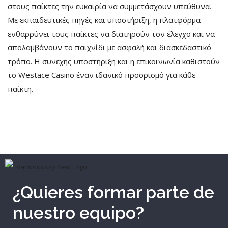
στους παίκτες την ευκαιρία να συμμετάσχουν υπεύθυνα.
Με εκπαιδευτικές πηγές και υποστήριξη, η πλατφόρμα
ενθαρρύνει τους παίκτες να διατηρούν τον έλεγχο και να
απολαμβάνουν το παιχνίδι με ασφαλή και διασκεδαστικό
τρόπο. Η συνεχής υποστήριξη και η επικοινωνία καθιστούν
το Westace Casino έναν ιδανικό προορισμό για κάθε
παίκτη.
¿Quieres formar parte de
nuestro equipo?