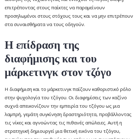
επιτρέποντας στους παίκτες να παραμείνουν
προσηλωμένοι στους στόχους τους και να μην επιτρέπουν
στα συναισθήματα να τους οδηγούν.
Η επίδραση της
διαφήμισης και του
μάρκετινγκ στον τζόγο
Η διαφήμιση και το μάρκετινγκ παίζουν καθοριστικό ρόλο
στην ψυχολογία του τζόγου. Οι διαφημίσεις των καζίνο
συχνά απεικονίζουν την εμπειρία του τζόγου ως μια
λαμπρή, γεμάτη συγκίνηση δραστηριότητα, προβάλλοντας
τις νίκες και αγνοώντας τις πιθανές απώλειες. Αυτή η
στρατηγική δημιουργεί μια θετική εικόνα του τζόγου,