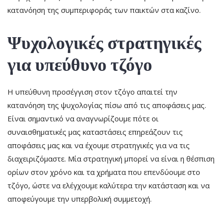
κατανόηση της συμπεριφοράς των παικτών στα καζίνο.
Ψυχολογικές στρατηγικές
για υπεύθυνο τζόγο
Η υπεύθυνη προσέγγιση στον τζόγο απαιτεί την
κατανόηση της ψυχολογίας πίσω από τις αποφάσεις μας.
Είναι σημαντικό να αναγνωρίζουμε πότε οι
συναισθηματικές μας καταστάσεις επηρεάζουν τις
αποφάσεις μας και να έχουμε στρατηγικές για να τις
διαχειριζόμαστε. Μία στρατηγική μπορεί να είναι η θέσπιση
ορίων στον χρόνο και τα χρήματα που επενδύουμε στο
τζόγο, ώστε να ελέγχουμε καλύτερα την κατάσταση και να
αποφεύγουμε την υπερβολική συμμετοχή.