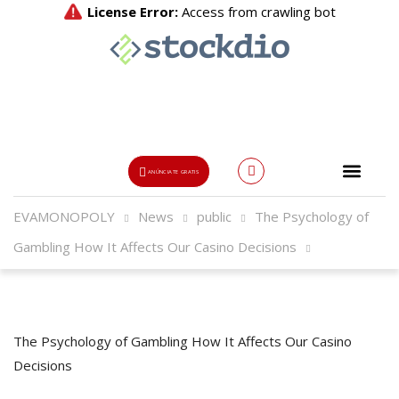
ANÚNCIATE GRATIS
EVAMONOPOLY
News
public
The Psychology of
Usuario o Email
Gambling How It Affects Our Casino Decisions
{{errors['login']}}
Password
Olvidado?
The Psychology of Gambling How It Affects Our Casino
👁
Decisions
{{errors['password']}}