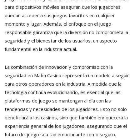
para dispositivos móviles aseguran que los jugadores
puedan acceder a sus juegos favoritos en cualquier
momento y lugar. Además, el enfoque en el juego
responsable garantiza que la diversión no comprometa la
seguridad y el bienestar de los usuarios, un aspecto
fundamental en la industria actual.
La combinación de innovación y compromiso con la
seguridad en Mafia Casino representa un modelo a seguir
para otros operadores en la industria. A medida que la
tecnología continúa evolucionando, es esencial que las
plataformas de juego se mantengan al día con las
tendencias y necesidades de los jugadores. Esto no solo
beneficiará a los casinos, sino que también enriquecerá la
experiencia general de los jugadores, asegurando que el
futuro del juego sea tan emocionante como seguro.