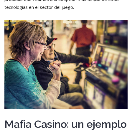
tecnologías en el sector del juego.
Mafia Casino: un ejemplo