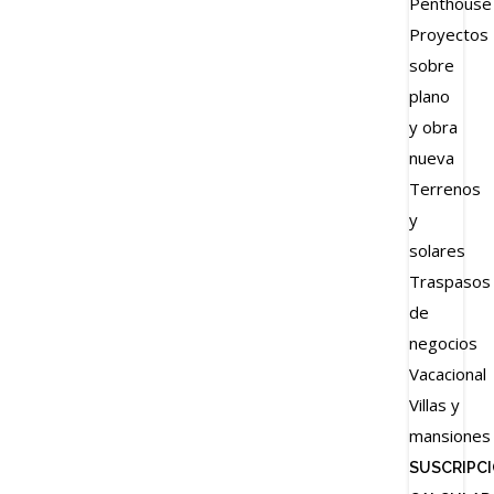
Penthouse
Proyectos
sobre
plano
y obra
nueva
Terrenos
y
solares
Traspasos
de
negocios
Vacacional
Villas y
mansiones
SUSCRIPC