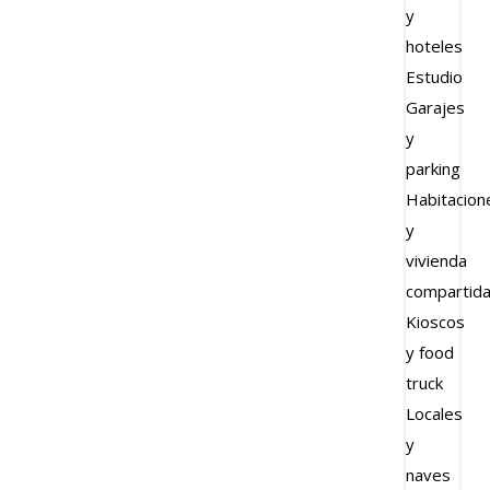
y
hoteles
Estudio
Garajes
y
parking
Habitacion
y
vivienda
compartid
Kioscos
y food
truck
Locales
y
naves