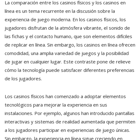
La comparación entre los casinos físicos y los casinos en
línea es un tema recurrente en la discusión sobre la
experiencia de juego moderna. En los casinos físicos, los
jugadores disfrutan de la atmósfera vibrante, el sonido de
las fichas y el contacto humano, que son elementos difíciles
de replicar en línea. Sin embargo, los casinos en línea ofrecen
comodidad, una amplia variedad de juegos y la posibilidad
de jugar en cualquier lugar. Este contraste pone de relieve
cómo la tecnología puede satisfacer diferentes preferencias
de los jugadores.
Los casinos físicos han comenzado a adoptar elementos
tecnológicos para mejorar la experiencia en sus
instalaciones. Por ejemplo, algunos han introducido pantallas
interactivas y sistemas de realidad aumentada que permiten
a los jugadores participar en experiencias de juego únicas.
Sin embargo, la experiencia en línea sigue creciendo en