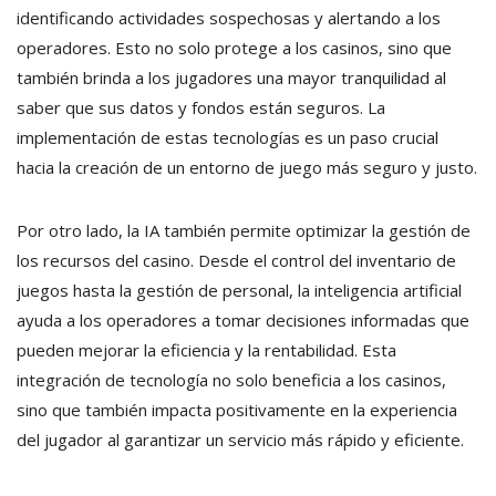
identificando actividades sospechosas y alertando a los
operadores. Esto no solo protege a los casinos, sino que
también brinda a los jugadores una mayor tranquilidad al
saber que sus datos y fondos están seguros. La
implementación de estas tecnologías es un paso crucial
hacia la creación de un entorno de juego más seguro y justo.
Por otro lado, la IA también permite optimizar la gestión de
los recursos del casino. Desde el control del inventario de
juegos hasta la gestión de personal, la inteligencia artificial
ayuda a los operadores a tomar decisiones informadas que
pueden mejorar la eficiencia y la rentabilidad. Esta
integración de tecnología no solo beneficia a los casinos,
sino que también impacta positivamente en la experiencia
del jugador al garantizar un servicio más rápido y eficiente.