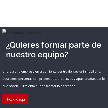
¿Quieres formar parte de
nuestro equipo?
Únete a una empresa en crecimiento dentro del sector inmobiliario.
Buscamos personas comprometidas, proactivas y apasionadas por lo
que hacen. ¡Tu talento puede marcar la diferencia!
Haz clic aquí