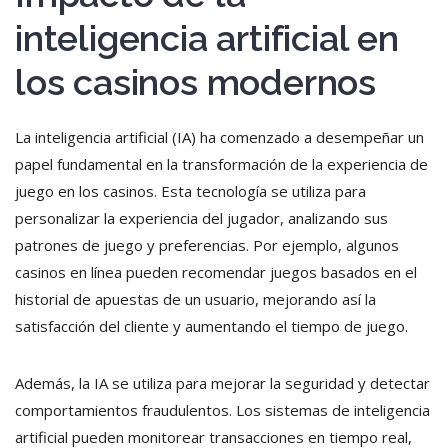
inteligencia artificial en
los casinos modernos
La inteligencia artificial (IA) ha comenzado a desempeñar un
papel fundamental en la transformación de la experiencia de
juego en los casinos. Esta tecnología se utiliza para
personalizar la experiencia del jugador, analizando sus
patrones de juego y preferencias. Por ejemplo, algunos
casinos en línea pueden recomendar juegos basados en el
historial de apuestas de un usuario, mejorando así la
satisfacción del cliente y aumentando el tiempo de juego.
Además, la IA se utiliza para mejorar la seguridad y detectar
comportamientos fraudulentos. Los sistemas de inteligencia
artificial pueden monitorear transacciones en tiempo real,