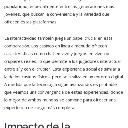
popularidad, especialmente entre las generaciones más
jóvenes, que buscan la conveniencia y la variedad que
ofrecen estas plataformas.
La interactividad también juega un papel crucial en esta
comparación. Los casinos en línea a menudo ofrecen
características como chat en vivo y juegos en vivo con
crupieres reales, lo que permite a los jugadores interactuar
entre sí y con el crupier. Esta experiencia social es similar a
la de los casinos físicos, pero se realiza en un entorno digital.
A medida que la tecnología sigue avanzando, es probable
que veamos una convergencia de estas experiencias, donde
lo mejor de ambos mundos se combine para ofrecer una
experiencia de juego más completa.
Impacto de la