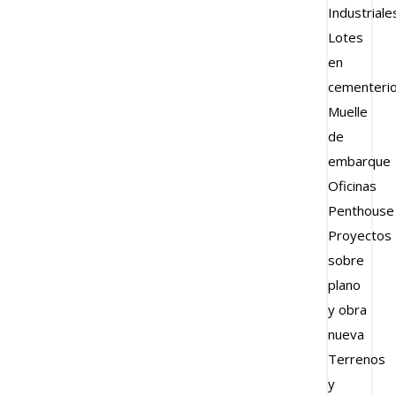
Industriale
Lotes
en
cementeri
Muelle
de
embarque
Oficinas
Penthouse
Proyectos
sobre
plano
y obra
nueva
Terrenos
y