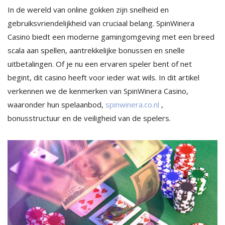
In de wereld van online gokken zijn snelheid en
gebruiksvriendelijkheid van cruciaal belang. SpinWinera
Recuérdame
Casino biedt een moderne gamingomgeving met een breed
scala aan spellen, aantrekkelijke bonussen en snelle
INICIAR SESIÓN
uitbetalingen. Of je nu een ervaren speler bent of net
begint, dit casino heeft voor ieder wat wils. In dit artikel
Registro
verkennen we de kenmerken van SpinWinera Casino,
waaronder hun spelaanbod,
spinwinera.co.nl
,
bonusstructuur en de veiligheid van de spelers.
{{settings.title}}