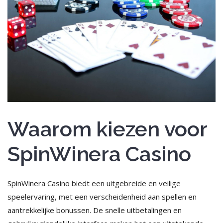
Waarom kiezen voor
SpinWinera Casino
SpinWinera Casino biedt een uitgebreide en veilige
speelervaring, met een verscheidenheid aan spellen en
aantrekkelijke bonussen. De snelle uitbetalingen en