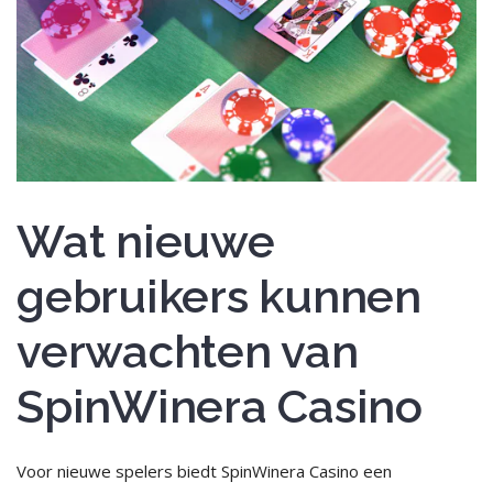
Wat nieuwe
gebruikers kunnen
verwachten van
SpinWinera Casino
Voor nieuwe spelers biedt SpinWinera Casino een