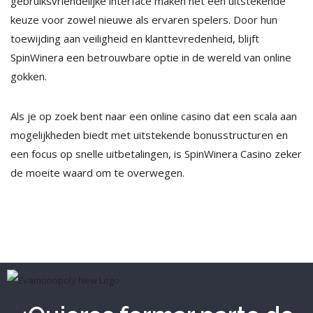
gebruiksvriendelijke interface maken het een uitstekende
keuze voor zowel nieuwe als ervaren spelers. Door hun
toewijding aan veiligheid en klanttevredenheid, blijft
SpinWinera een betrouwbare optie in de wereld van online
gokken.
Als je op zoek bent naar een online casino dat een scala aan
mogelijkheden biedt met uitstekende bonusstructuren en
een focus op snelle uitbetalingen, is SpinWinera Casino zeker
de moeite waard om te overwegen.