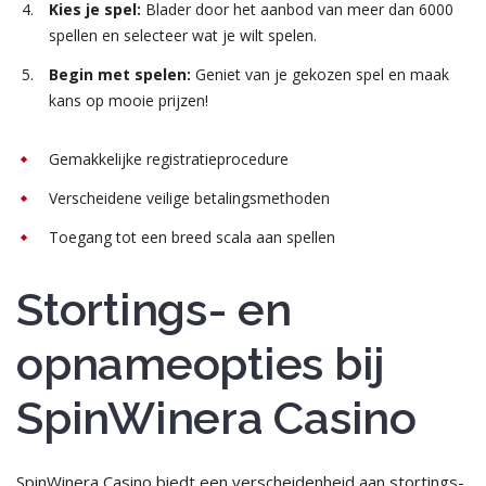
Kies je spel:
Blader door het aanbod van meer dan 6000
spellen en selecteer wat je wilt spelen.
Begin met spelen:
Geniet van je gekozen spel en maak
kans op mooie prijzen!
Gemakkelijke registratieprocedure
Verscheidene veilige betalingsmethoden
Toegang tot een breed scala aan spellen
Stortings- en
opnameopties bij
SpinWinera Casino
SpinWinera Casino biedt een verscheidenheid aan stortings-