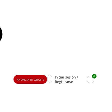
0
Iniciar sesión /
ANÚNCIATE GRATIS
Registrarse
Usuario o Email