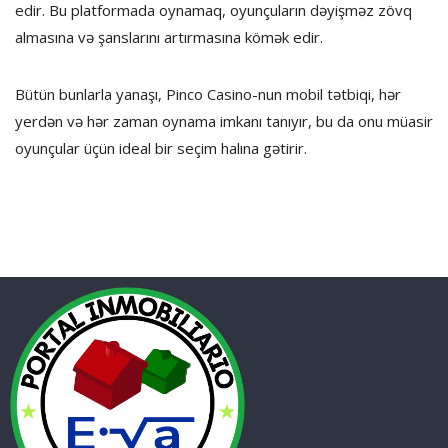
edir. Bu platformada oynamaq, oyunçuların dəyişməz zövq
almasına və şanslarını artırmasına kömək edir.
Bütün bunlarla yanaşı, Pinco Casino-nun mobil tətbiqi, hər
yerdən və hər zaman oynama imkanı tanıyır, bu da onu müasir
oyunçular üçün ideal bir seçim halına gətirir.