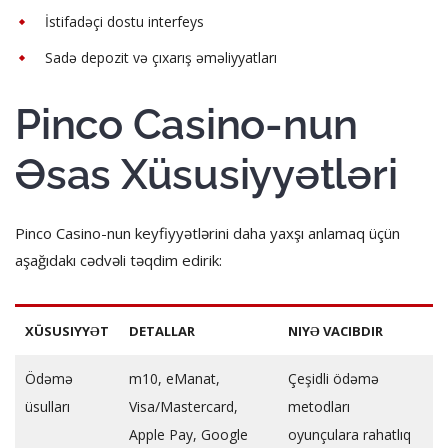
İstifadəçi dostu interfeys
Sadə depozit və çıxarış əməliyyatları
Pinco Casino-nun
Əsas Xüsusiyyətləri
Pinco Casino-nun keyfiyyətlərini daha yaxşı anlamaq üçün
aşağıdakı cədvəli təqdim edirik:
XÜSUSIYYƏT
DETALLAR
NIYƏ VACIBDIR
Ödəmə
m10, eManat,
Çeşidli ödəmə
üsulları
Visa/Mastercard,
metodları
Apple Pay, Google
oyunçulara rahatlıq