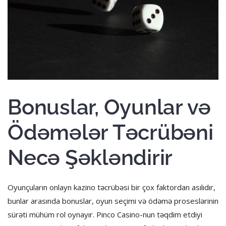
Bonuslar, Oyunlar və
Ödəmələr Təcrübəni
Necə Şəkləndirir
Oyunçuların onlayn kazino təcrübəsi bir çox faktordan asılıdır,
bunlar arasında bonuslar, oyun seçimi və ödəmə proseslərinin
sürəti mühüm rol oynayır. Pinco Casino-nun təqdim etdiyi