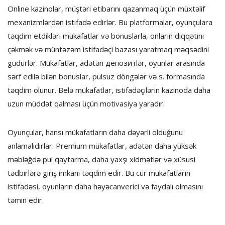
Online kazinolar, müştəri etibarını qazanmaq üçün müxtəlif
mexanizmlərdən istifadə edirlər. Bu platformalar, oyunçulara
təqdim etdikləri mükafatlar və bonuslarla, onların diqqətini
çəkmək və müntəzəm istifadəçi bazası yaratmaq məqsədini
güdürlər. Mükafatlar, adətən депозитlər, oyunlar arasında
sərf edilə bilən bonuslar, pulsuz döngələr və s. formasında
təqdim olunur. Belə mükafatlar, istifadəçilərin kazinoda daha
uzun müddət qalması üçün motivasiya yaradır.
Oyunçular, hansı mükafatların daha dəyərli olduğunu
anlamalıdırlar. Premium mükafatlar, adətən daha yüksək
məbləğdə pul qaytarma, daha yaxşı xidmətlər və xüsusi
tədbirlərə giriş imkanı təqdim edir. Bu cür mükafatların
istifadəsi, oyunların daha həyəcanverici və faydalı olmasını
təmin edir.