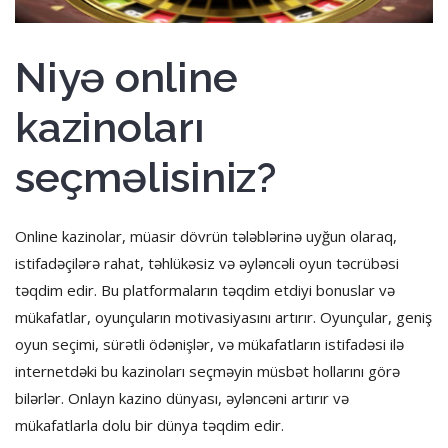
Niyə online
kazinoları
seçməlisiniz?
Online kazinolar, müasir dövrün tələblərinə uyğun olaraq,
istifadəçilərə rahat, təhlükəsiz və əyləncəli oyun təcrübəsi
təqdim edir. Bu platformaların təqdim etdiyi bonuslar və
mükafatlar, oyunçuların motivasiyasını artırır. Oyunçular, geniş
oyun seçimi, sürətli ödənişlər, və mükafatların istifadəsi ilə
internetdəki bu kazinoları seçməyin müsbət hollarını görə
bilərlər. Onlayn kazino dünyası, əyləncəni artırır və
mükafatlarla dolu bir dünya təqdim edir.