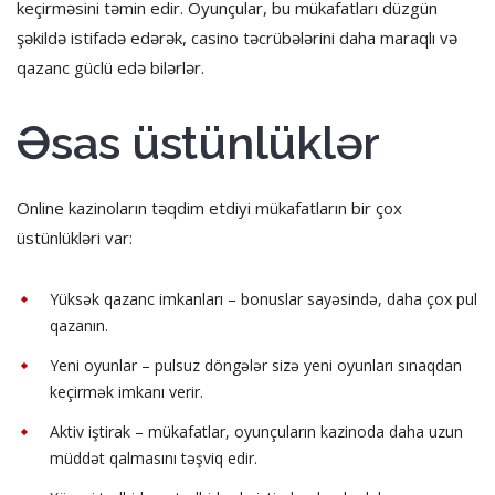
keçirməsini təmin edir. Oyunçular, bu mükafatları düzgün
şəkildə istifadə edərək, casino təcrübələrini daha maraqlı və
qazanc güclü edə bilərlər.
Əsas üstünlüklər
Online kazinoların təqdim etdiyi mükafatların bir çox
üstünlükləri var:
Yüksək qazanc imkanları – bonuslar sayəsində, daha çox pul
qazanın.
Yeni oyunlar – pulsuz döngələr sizə yeni oyunları sınaqdan
keçirmək imkanı verir.
Aktiv iştirak – mükafatlar, oyunçuların kazinoda daha uzun
müddət qalmasını təşviq edir.