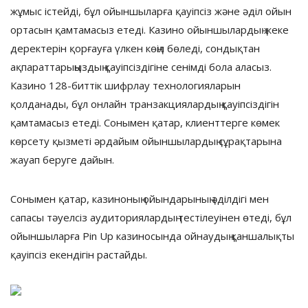
жұмыс істейді, бұл ойыншыларға қауіпсіз және әділ ойын
ортасын қамтамасыз етеді. Казино ойыншылардың жеке
деректерін қорғауға үлкен көңіл бөледі, сондықтан
ақпараттарыңыздың қауіпсіздігіне сенімді бола аласыз.
Казино 128-биттік шифрлау технологияларын
қолданады, бұл онлайн транзакциялардың қауіпсіздігін
қамтамасыз етеді. Сонымен қатар, клиенттерге көмек
көрсету қызметі әрдайым ойыншылардың сұрақтарына
жауап беруге дайын.
Сонымен қатар, казиноның ойындарының әділдігі мен
сапасы тәуелсіз аудиториялардың тестілеуінен өтеді, бұл
ойыншыларға Pin Up казиносында ойнаудың қаншалықты
қауіпсіз екендігін растайды.