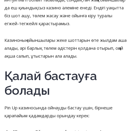
да еш қиындықсыз казино әлеміне енеді. Ендігі уақытта
біз шот ашу, төлем жасау және ойынға кіру туралы
егжей-тегжейлі қарастырамыз.
Казиноның ойыншылары жеке шоттарын өте жылдам аша
алады, әрі барлық төлем әдістерін қолдана отырып, оңай
ақша салып, ұтыстарын ала алады.
Қалай бастауға
болады
Pin Up казиносында ойнауды бастау үшін, бірнеше
қарапайым қадамдарды орындау керек: