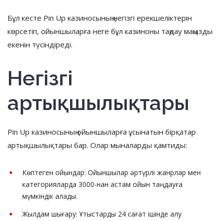
Бұл кесте Pin Up казиносының негізгі ерекшеліктерін
көрсетіп, ойыншыларға неге бұл казиноны таңдау маңызды
екенін түсіндіреді.
Негізгі
артықшылықтары
Pin Up казиносының ойыншыларға ұсынатын бірқатар
артықшылықтары бар. Олар мыналарды қамтиды:
Көптеген ойындар: Ойыншылар әртүрлі жанрлар мен
категорияларда 3000-нан астам ойын таңдауға
мүмкіндік алады.
Жылдам шығару: Ұтыстарды 24 сағат ішінде алу