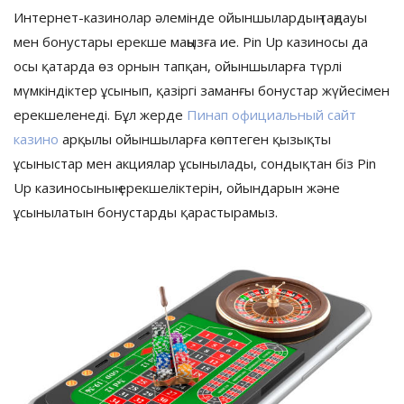
Интернет-казинолар әлемінде ойыншылардың таңдауы
мен бонустары ерекше маңызға ие. Pin Up казиносы да
Recuérdame
осы қатарда өз орнын тапқан, ойыншыларға түрлі
мүмкіндіктер ұсынып, қазіргі заманғы бонустар жүйесімен
INICIAR SESIÓN
ерекшеленеді. Бұл жерде
Пинап официальный сайт
казино
арқылы ойыншыларға көптеген қызықты
Registro
ұсыныстар мен акциялар ұсынылады, сондықтан біз Pin
Up казиносының ерекшеліктерін, ойындарын және
ұсынылатын бонустарды қарастырамыз.
{{settings.title}}