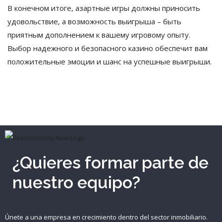
В конечном итоге, азартные игры должны приносить
удовольствие, а возможность выигрыша – быть
приятным дополнением к вашему игровому опыту.
Выбор надежного и безопасного казино обеспечит вам
положительные эмоции и шанс на успешные выигрыши.
¿Quieres formar parte de
nuestro equipo?
Únete a una empresa en crecimiento dentro del sector inmobiliario.