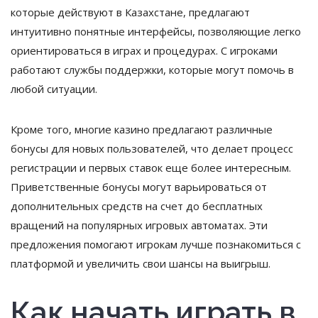
которые действуют в Казахстане, предлагают
интуитивно понятные интерфейсы, позволяющие легко
ориентироваться в играх и процедурах. С игроками
работают службы поддержки, которые могут помочь в
любой ситуации.
Кроме того, многие казино предлагают различные
бонусы для новых пользователей, что делает процесс
регистрации и первых ставок еще более интересным.
Приветственные бонусы могут варьироваться от
дополнительных средств на счет до бесплатных
вращений на популярных игровых автоматах. Эти
предложения помогают игрокам лучше познакомиться с
платформой и увеличить свои шансы на выигрыш.
Как начать играть в