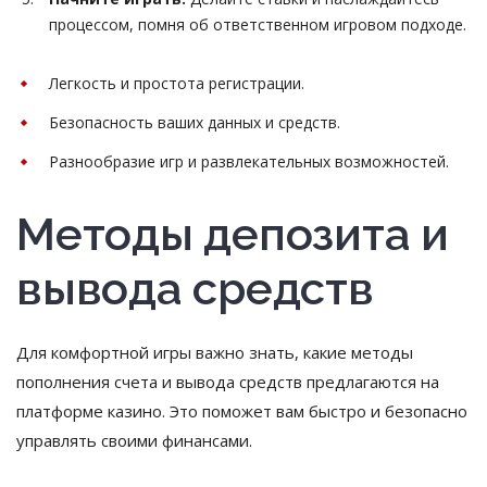
процессом, помня об ответственном игровом подходе.
Легкость и простота регистрации.
Безопасность ваших данных и средств.
Разнообразие игр и развлекательных возможностей.
Методы депозита и
вывода средств
Для комфортной игры важно знать, какие методы
пополнения счета и вывода средств предлагаются на
платформе казино. Это поможет вам быстро и безопасно
управлять своими финансами.