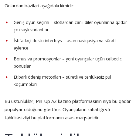
Onlardan bəziləri aşağıdakı kimidir:
Geniş oyun seçimi – slotlardan canlı diler oyunlarına qədər
çoxsaylı variantlar.
İstifadəçi dostu interfeys – asan naviqasiya və sürətli
əyləncə.
Bonus və promosyonlar – yeni oyunçular üçün cəlbedici
bonuslar.
Etibarlı ödəniş metodları – sürətli və təhlükəsiz pul
köçürmələri.
Bu üstünlüklər, Pin-Up AZ kazino platformasının niyə bu qədər
populyar olduğunu göstərir. Oyunçuların rahatlığı və
təhlükəsizliyi bu platformanın əsas məqsədidir.