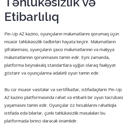
Təhlükəsizlik və
Etibarlılıq
Pin-Up AZ kazino, oyunçuların məlumatlarını qorumaq üçün
müasir təhlükəsizlik tədbirləri həyata keçirir. Məlumatların
şifrələnməsi, oyunçuların şəxsi məlumatlarının və maliyyə
məlumatlarının qorunmasını təmin edir. Eyni zamanda,
platforma beynəlxalq standartlara uyğun olaraq fəaliyyət
göstərir və oyunçularına ədalətli oyun təmin edir.
Bu cür müasir vasitələr və sertifikatlar, istifadəçilərin Pin-Up
AZ kazino platformasında rahat və etibarlı bir oyun təcrübəsi
yaşamasını təmin edir. Oyunçular öz hesablarını rahatlıqla
istifadə edə bilərlər, çünki təhlükəsizlik məsələləri bu
platformada birinci dərəcəli önəmlidir.