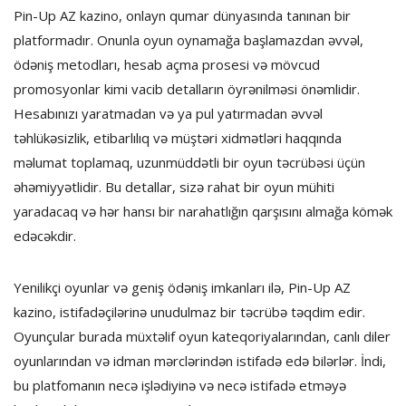
Pin-Up AZ kazino, onlayn qumar dünyasında tanınan bir
platformadır. Onunla oyun oynamağa başlamazdan əvvəl,
ödəniş metodları, hesab açma prosesi və mövcud
promosyonlar kimi vacib detalların öyrənilməsi önəmlidir.
Hesabınızı yaratmadan və ya pul yatırmadan əvvəl
təhlükəsizlik, etibarlılıq və müştəri xidmətləri haqqında
məlumat toplamaq, uzunmüddətli bir oyun təcrübəsi üçün
əhəmiyyətlidir. Bu detallar, sizə rahat bir oyun mühiti
yaradacaq və hər hansı bir narahatlığın qarşısını almağa kömək
edəcəkdir.
Yenilikçi oyunlar və geniş ödəniş imkanları ilə, Pin-Up AZ
kazino, istifadəçilərinə unudulmaz bir təcrübə təqdim edir.
Oyunçular burada müxtəlif oyun kateqoriyalarından, canlı diler
oyunlarından və idman mərclərindən istifadə edə bilərlər. İndi,
bu platfomanın necə işlədiyinə və necə istifadə etməyə