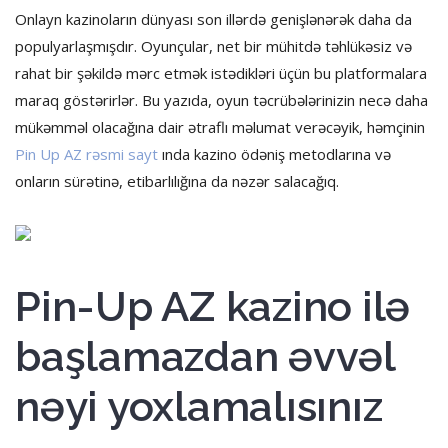
Onlayn kazinoların dünyası son illərdə genişlənərək daha da
populyarlaşmışdır. Oyunçular, net bir mühitdə təhlükəsiz və
Recuérdame
rahat bir şəkildə mərc etmək istədikləri üçün bu platformalara
maraq göstərirlər. Bu yazıda, oyun təcrübələrinizin necə daha
INICIAR SESIÓN
mükəmməl olacağına dair ətraflı məlumat verəcəyik, həmçinin
Pin Up AZ rəsmi sayt
ında kazino ödəniş metodlarına və
Registro
onların sürətinə, etibarlılığına da nəzər salacağıq.
{{settings.title}}
Pin-Up AZ kazino ilə
başlamazdan əvvəl
nəyi yoxlamalısınız