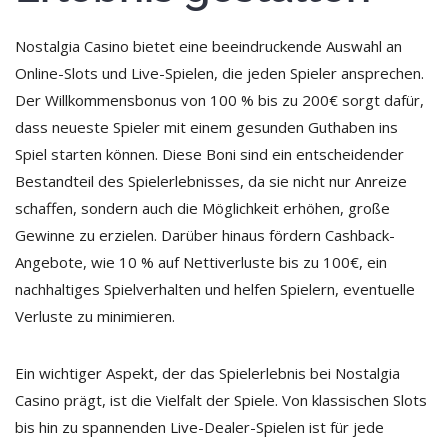
Nostalgia Casino bietet eine beeindruckende Auswahl an
Online-Slots und Live-Spielen, die jeden Spieler ansprechen.
Der Willkommensbonus von 100 % bis zu 200€ sorgt dafür,
dass neueste Spieler mit einem gesunden Guthaben ins
Spiel starten können. Diese Boni sind ein entscheidender
Bestandteil des Spielerlebnisses, da sie nicht nur Anreize
schaffen, sondern auch die Möglichkeit erhöhen, große
Gewinne zu erzielen. Darüber hinaus fördern Cashback-
Angebote, wie 10 % auf Nettiverluste bis zu 100€, ein
nachhaltiges Spielverhalten und helfen Spielern, eventuelle
Verluste zu minimieren.
Ein wichtiger Aspekt, der das Spielerlebnis bei Nostalgia
Casino prägt, ist die Vielfalt der Spiele. Von klassischen Slots
bis hin zu spannenden Live-Dealer-Spielen ist für jede