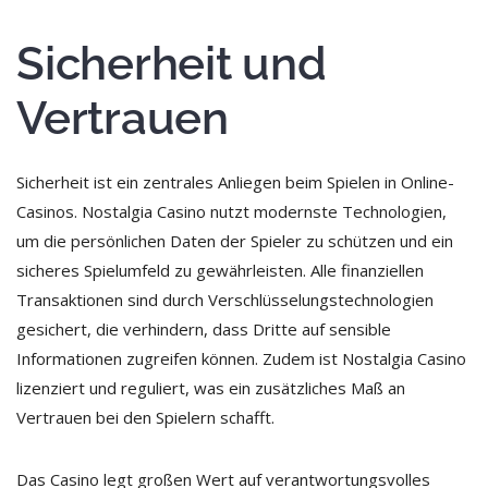
Sicherheit und
Vertrauen
Sicherheit ist ein zentrales Anliegen beim Spielen in Online-
Casinos. Nostalgia Casino nutzt modernste Technologien,
um die persönlichen Daten der Spieler zu schützen und ein
sicheres Spielumfeld zu gewährleisten. Alle finanziellen
Transaktionen sind durch Verschlüsselungstechnologien
gesichert, die verhindern, dass Dritte auf sensible
Informationen zugreifen können. Zudem ist Nostalgia Casino
lizenziert und reguliert, was ein zusätzliches Maß an
Vertrauen bei den Spielern schafft.
Das Casino legt großen Wert auf verantwortungsvolles