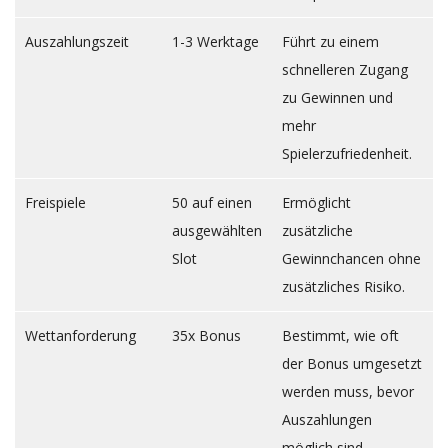
Auszahlungszeit
1-3 Werktage
Führt zu einem
schnelleren Zugang
zu Gewinnen und
mehr
Spielerzufriedenheit.
Freispiele
50 auf einen
Ermöglicht
ausgewählten
zusätzliche
Slot
Gewinnchancen ohne
zusätzliches Risiko.
Wettanforderung
35x Bonus
Bestimmt, wie oft
der Bonus umgesetzt
werden muss, bevor
Auszahlungen
möglich sind.