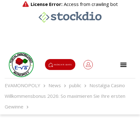
ANÚNCIATE GRATIS
Usuario o Email
EVAMONOPOLY
News
public
Nostalgia Casino
Willkommensbonus 2026: So maximieren Sie Ihre ersten
Gewinne
Password
Olvidado?
Recuérdame