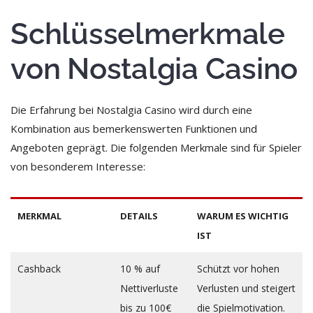
Schlüsselmerkmale
von Nostalgia Casino
Die Erfahrung bei Nostalgia Casino wird durch eine
Kombination aus bemerkenswerten Funktionen und
Angeboten geprägt. Die folgenden Merkmale sind für Spieler
von besonderem Interesse:
MERKMAL
DETAILS
WARUM ES WICHTIG
IST
Cashback
10 % auf
Schützt vor hohen
Nettiverluste
Verlusten und steigert
bis zu 100€
die Spielmotivation.