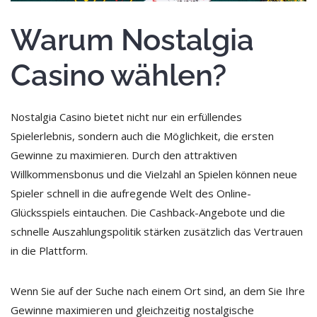
Warum Nostalgia
Casino wählen?
Nostalgia Casino bietet nicht nur ein erfüllendes
Spielerlebnis, sondern auch die Möglichkeit, die ersten
Gewinne zu maximieren. Durch den attraktiven
Willkommensbonus und die Vielzahl an Spielen können neue
Spieler schnell in die aufregende Welt des Online-
Glücksspiels eintauchen. Die Cashback-Angebote und die
schnelle Auszahlungspolitik stärken zusätzlich das Vertrauen
in die Plattform.
Wenn Sie auf der Suche nach einem Ort sind, an dem Sie Ihre
Gewinne maximieren und gleichzeitig nostalgische