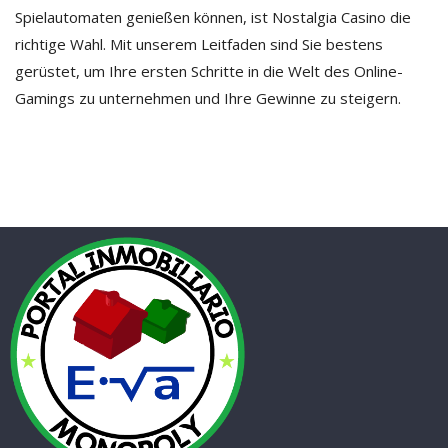
Spielautomaten genießen können, ist Nostalgia Casino die
richtige Wahl. Mit unserem Leitfaden sind Sie bestens
gerüstet, um Ihre ersten Schritte in die Welt des Online-
Gamings zu unternehmen und Ihre Gewinne zu steigern.