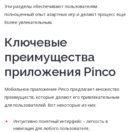
Эти разделы обеспечивают пользователям
полноценный опыт азартных игр и делают процесс еще
более увлекательным.
Ключевые
преимущества
приложения Pincо
Мобильное приложение Pincо предлагает множество
преимуществ, которые делают его привлекательным
для пользователей. Вот некоторые из них:
Интуитивно понятный интерфейс – легкость в
навигации для любого пользователя.