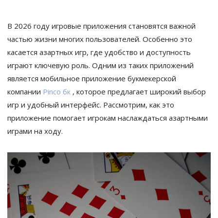
В 2026 году игровые приложения становятся важной
Recuérdame
частью жизни многих пользователей. Особенно это
касается азартных игр, где удобство и доступность
INICIAR SESIÓN
играют ключевую роль. Одним из таких приложений
является мобильное приложение букмекерской
Registro
компании
Pinco бк
, которое предлагает широкий выбор
игр и удобный интерфейс. Рассмотрим, как это
приложение помогает игрокам наслаждаться азартными
{{settings.title}}
играми на ходу.