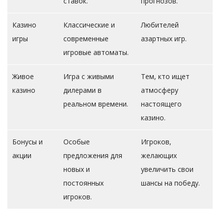
ставок.
прогнозов.
Казино
Классические и
Любителей
игры
современные
азартных игр.
игровые автоматы.
Живое
Игра с живыми
Тем, кто ищет
казино
дилерами в
атмосферу
реальном времени.
настоящего
казино.
Бонусы и
Особые
Игроков,
акции
предложения для
желающих
новых и
увеличить свои
постоянных
шансы на победу.
игроков.