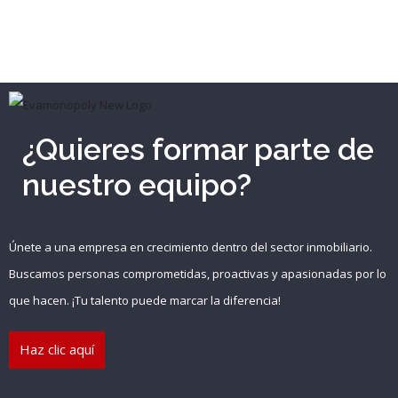
¿Quieres formar parte de
nuestro equipo?
Únete a una empresa en crecimiento dentro del sector inmobiliario.
Buscamos personas comprometidas, proactivas y apasionadas por lo
que hacen. ¡Tu talento puede marcar la diferencia!
Haz clic aquí