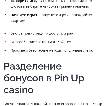
Выберите игру:
Ознакомьтесь с ассортиментом
слотов и выберите наиболее привлекательный.
Начните играть:
Запустите игру и наслаждайтесь
азартом!
Быстрая регистрация и доступ к играм.
Многообразие слотов на любой вкус.
Простые и безопасные методы пополнения счета.
Разделение
бонусов в Pin Up
casino
Бонусы являются важной частью игрового опыта в Pin Up