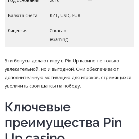
Год основания
2016
—
Валюта счета
KZT, USD, EUR
—
Лицензия
Curacao
—
eGaming
Эти бонусы делают игру в Pin Up казино не только
увлекательной, но и выгодной. Они обеспечивают
дополнительную мотивацию для игроков, стремящихся
увеличить свои шансы на победу.
Ключевые
преимущества Pin
Up casino