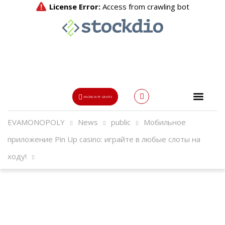
ANÚNCIATE GRATIS
EVAMONOPOLY
News
public
Мобильное
Usuario o Email
приложение Pin Up casino: играйте в любые слоты на
ходу!
{{errors['login']}}
Password
Olvidado?
👁
{{errors['password']}}