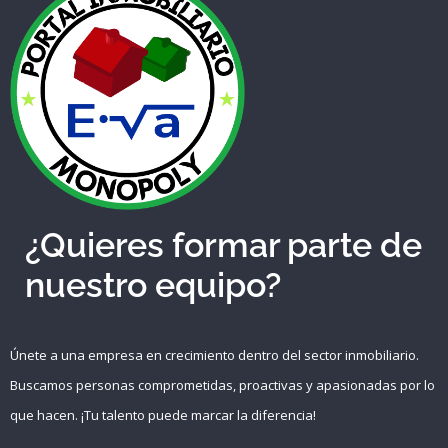
¿Quieres formar parte de
nuestro equipo?
Únete a una empresa en crecimiento dentro del sector inmobiliario.
Buscamos personas comprometidas, proactivas y apasionadas por lo
que hacen. ¡Tu talento puede marcar la diferencia!