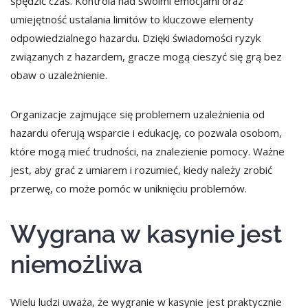
spędzić czas. Kontrola nad swoimi emocjami oraz
umiejętność ustalania limitów to kluczowe elementy
odpowiedzialnego hazardu. Dzięki świadomości ryzyk
związanych z hazardem, gracze mogą cieszyć się grą bez
obaw o uzależnienie.
Organizacje zajmujące się problemem uzależnienia od
hazardu oferują wsparcie i edukację, co pozwala osobom,
które mogą mieć trudności, na znalezienie pomocy. Ważne
jest, aby grać z umiarem i rozumieć, kiedy należy zrobić
przerwę, co może pomóc w uniknięciu problemów.
Wygrana w kasynie jest
niemożliwa
Wielu ludzi uważa, że wygranie w kasynie jest praktycznie