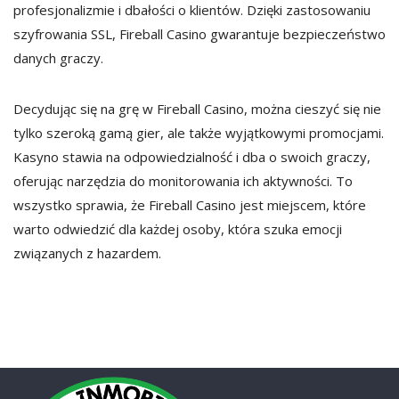
profesjonalizmie i dbałości o klientów. Dzięki zastosowaniu
szyfrowania SSL, Fireball Casino gwarantuje bezpieczeństwo
danych graczy.
Decydując się na grę w Fireball Casino, można cieszyć się nie
tylko szeroką gamą gier, ale także wyjątkowymi promocjami.
Kasyno stawia na odpowiedzialność i dba o swoich graczy,
oferując narzędzia do monitorowania ich aktywności. To
wszystko sprawia, że Fireball Casino jest miejscem, które
warto odwiedzić dla każdej osoby, która szuka emocji
związanych z hazardem.