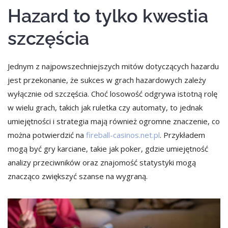
Hazard to tylko kwestia
INICIAR SESIÓN
szczęścia
Registro
Jednym z najpowszechniejszych mitów dotyczących hazardu
jest przekonanie, że sukces w grach hazardowych zależy
wyłącznie od szczęścia. Choć losowość odgrywa istotną rolę
w wielu grach, takich jak ruletka czy automaty, to jednak
umiejętności i strategia mają również ogromne znaczenie, co
można potwierdzić na
fireball-casinos.net.pl
. Przykładem
mogą być gry karciane, takie jak poker, gdzie umiejętność
analizy przeciwników oraz znajomość statystyki mogą
znacząco zwiększyć szanse na wygraną.