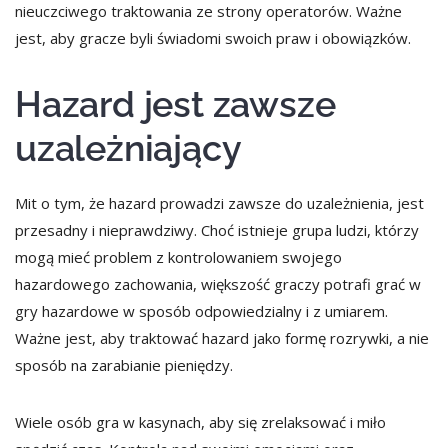
nieuczciwego traktowania ze strony operatorów. Ważne
jest, aby gracze byli świadomi swoich praw i obowiązków.
Hazard jest zawsze
uzależniający
Mit o tym, że hazard prowadzi zawsze do uzależnienia, jest
przesadny i nieprawdziwy. Choć istnieje grupa ludzi, którzy
mogą mieć problem z kontrolowaniem swojego
hazardowego zachowania, większość graczy potrafi grać w
gry hazardowe w sposób odpowiedzialny i z umiarem.
Ważne jest, aby traktować hazard jako formę rozrywki, a nie
sposób na zarabianie pieniędzy.
Wiele osób gra w kasynach, aby się zrelaksować i miło