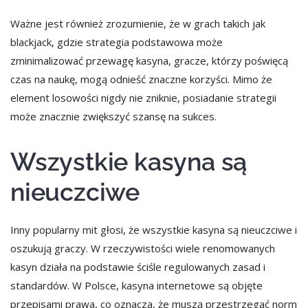
Ważne jest również zrozumienie, że w grach takich jak
blackjack, gdzie strategia podstawowa może
zminimalizować przewagę kasyna, gracze, którzy poświęcą
czas na naukę, mogą odnieść znaczne korzyści. Mimo że
element losowości nigdy nie zniknie, posiadanie strategii
może znacznie zwiększyć szansę na sukces.
Wszystkie kasyna są
nieuczciwe
Inny popularny mit głosi, że wszystkie kasyna są nieuczciwe i
oszukują graczy. W rzeczywistości wiele renomowanych
kasyn działa na podstawie ściśle regulowanych zasad i
standardów. W Polsce, kasyna internetowe są objęte
przepisami prawa, co oznacza, że muszą przestrzegać norm