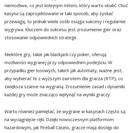
niemożliwe, co jest kolejnym mitem, który warto obalić. Choć
kasyna są zaprojektowane w taki sposób, aby zyskać
przewagę, to jednak wiele osób osiąga sukcesy i regularnie
wygrywa. Kluczem do sukcesu jest zrozumienie gier oraz
stosowanie odpowiednich strategii.
Niektóre gry, takie jak blackjack czy poker, oferują
możliwości wygranej przy odpowiednim podejściu. W
przypadku gier losowych, takich jak automaty, ważne jest,
aby wybierać te z wyższym zwrotem dla gracza (RTP), co
zwiększa szanse na wygraną. Zrozumienie zasad i dynamiki
każdej gry może znacząco wpłynąć na wyniki graczy.
Warto również pamiętać, że wygrane w kasynach często są
na wyciągnięcie ręki. Dzięki nowoczesnym platformom
hazardowym, jak Fireball Casino, gracze mają dostęp do