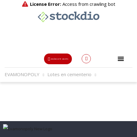
ANÚNCIATE GRATIS
EVAMONOPOLY
Lotes en cementerio
Usuario o Email
{{errors['login']}}
Password
Olvidado?
👁
¿Olvidaste tu contraseña?