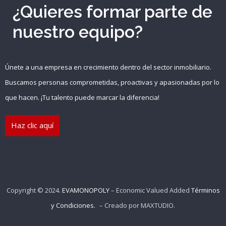
¿Quieres formar parte de
{{errors['password']}}
nuestro equipo?
Recuérdame
Únete a una empresa en crecimiento dentro del sector inmobiliario.
INICIAR SESIÓN
Buscamos personas comprometidas, proactivas y apasionadas por lo
que hacen. ¡Tu talento puede marcar la diferencia!
Registro
Haz clic aquí
{{settings.title}}
Copyright © 2024.
EVAMONOPOLY
– Economic Valued Added
Términos
y Condiciones.
– Creado por
MAXTUDIO
.