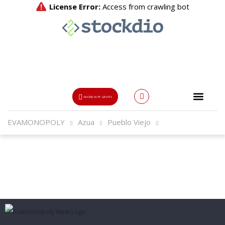
ANÚNCIATE GRATIS
EVAMONOPOLY
Azua
Pueblo Viejo
Usuario o Email
{{errors['login']}}
Password
Olvidado?
👁
{{errors['password']}}