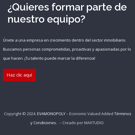
¿Quieres formar parte de
nuestro equipo?
Recuérdame
INICIAR SESIÓN
Únete a una empresa en crecimiento dentro del sector inmobiliario.
Buscamos personas comprometidas, proactivas y apasionadas por lo
Registro
que hacen. ¡Tu talento puede marcar la diferencia!
Haz clic aquí
{{settings.title}}
Copyright © 2024.
EVAMONOPOLY
– Economic Valued Added
Términos
y Condiciones.
– Creado por
MAXTUDIO
.