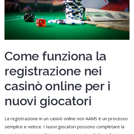
Come funziona la
registrazione nei
casinò online per i
nuovi giocatori
La registrazione in un casinò online non AAMS è un processo
semplice e veloce. I nuovi giocatori possono completare la