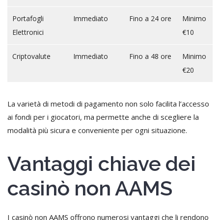
Portafogli
Immediato
Fino a 24 ore
Minimo
Elettronici
€10
Criptovalute
Immediato
Fino a 48 ore
Minimo
€20
La varietà di metodi di pagamento non solo facilita l’accesso
ai fondi per i giocatori, ma permette anche di scegliere la
modalità più sicura e conveniente per ogni situazione.
Vantaggi chiave dei
casinò non AAMS
I casinò non AAMS offrono numerosi vantaggi che li rendono