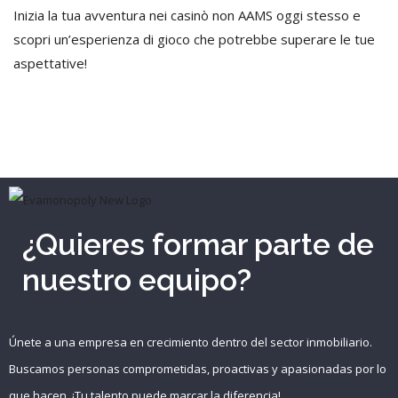
Inizia la tua avventura nei casinò non AAMS oggi stesso e
scopri un’esperienza di gioco che potrebbe superare le tue
aspettative!
¿Quieres formar parte de
nuestro equipo?
Únete a una empresa en crecimiento dentro del sector inmobiliario.
Buscamos personas comprometidas, proactivas y apasionadas por lo
que hacen. ¡Tu talento puede marcar la diferencia!