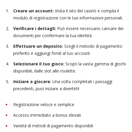
Creare un account:
Visita il sito del casinò e compila il
modulo di registrazione con le tue informazioni personali.
Verificare i dettagli:
Può essere necessario caricare dei
documenti per confermare la tua identità.
Effettuare un deposito:
Scegli il metodo di pagamento
preferito e aggiungi fondi al tuo account.
Selezionare il tuo gioco:
Scopri la vasta gamma di giochi
disponibili, dalle slot alle roulette.
Iniziare a giocare:
Una volta completati i passaggi
precedenti, puoi iniziare a divertirti!
Registrazione veloce e semplice
Accesso immediato a bonus elevati
Varietà di metodi di pagamento disponibili