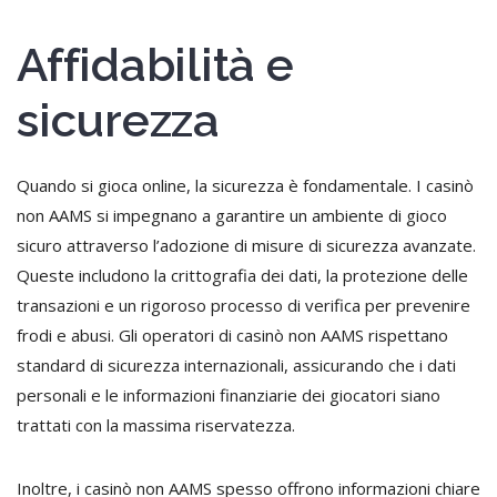
Affidabilità e
sicurezza
Quando si gioca online, la sicurezza è fondamentale. I casinò
non AAMS si impegnano a garantire un ambiente di gioco
sicuro attraverso l’adozione di misure di sicurezza avanzate.
Queste includono la crittografia dei dati, la protezione delle
transazioni e un rigoroso processo di verifica per prevenire
frodi e abusi. Gli operatori di casinò non AAMS rispettano
standard di sicurezza internazionali, assicurando che i dati
personali e le informazioni finanziarie dei giocatori siano
trattati con la massima riservatezza.
Inoltre, i casinò non AAMS spesso offrono informazioni chiare