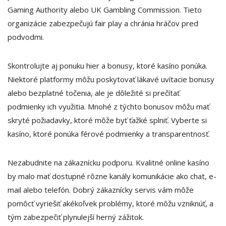
Gaming Authority alebo UK Gambling Commission. Tieto
organizácie zabezpečujú fair play a chránia hráčov pred
podvodmi.
Skontrolujte aj ponuku hier a bonusy, ktoré kasíno ponúka.
Niektoré platformy môžu poskytovať lákavé uvítacie bonusy
alebo bezplatné točenia, ale je dôležité si prečítať
podmienky ich využitia. Mnohé z týchto bonusov môžu mať
skryté požiadavky, ktoré môže byť ťažké splniť. Vyberte si
kasíno, ktoré ponúka férové podmienky a transparentnosť.
Nezabudnite na zákaznícku podporu. Kvalitné online kasíno
by malo mať dostupné rôzne kanály komunikácie ako chat, e-
mail alebo telefón. Dobrý zákaznícky servis vám môže
pomôcť vyriešiť akékoľvek problémy, ktoré môžu vzniknúť, a
tým zabezpečiť plynulejší herný zážitok.