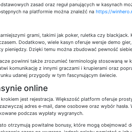
 podstawowych zasad oraz reguł panujących w kasynach m
 dostępnych na platformie można znaleźć na
https://winhero.n
rniejszymi grami, takimi jak poker, ruletka czy blackjack
z czasem. Dodatkowo, wiele kasyn oferuje wersje demo gie
aty pieniędzy. Dzięki temu można zbudować pewność siebi
racze powinni także zrozumieć terminologię stosowaną w
 ułatwi komunikację z innymi graczami i krupierami oraz pop
runku udanej przygody w tym fascynującym świecie.
asynie online
krokiem jest rejestracja. Większość platform oferuje pros
o zazwyczaj adres e-mail, dane osobowe oraz wybór hasła.
ikowane podczas wypłaty wygranych.
zęsto otrzymują powitalne bonusy, które mogą obejmować d