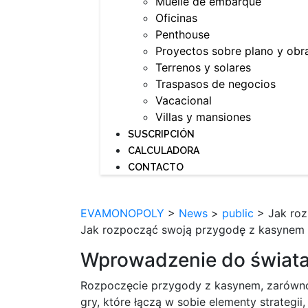
Muelle de embarque
Oficinas
Penthouse
Proyectos sobre plano y obr
Terrenos y solares
Traspasos de negocios
Vacacional
Villas y mansiones
SUSCRIPCIÓN
CALCULADORA
CONTACTO
EVAMONOPOLY
>
News
>
public
>
Jak ro
Jak rozpocząć swoją przygodę z kasynem 
Wprowadzenie do świata
Rozpoczęcie przygody z kasynem, zarówno s
gry, które łączą w sobie elementy strateg