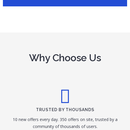
Why Choose Us
TRUSTED BY THOUSANDS
10 new offers every day. 350 offers on site, trusted by a
community of thousands of users.