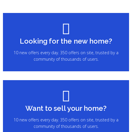
{{parser(item.name)}}
{{parser(item.name)}}
({{typeof item.count
({{typeof item.count
=== 'object' ? item.count[active_tab] :
=== 'object' ? item.count[active_tab] :
item.count}})
item.count}})
Ciudad
Ciudad
Looking for the new home?
Área (sq ft)
Área (sq ft)
10 new offers every day. 350 offers on site, trusted by a
community of thousands of users.
Estado
Estado
Want to sell your home?
10 new offers every day. 350 offers on site, trusted by a
community of thousands of users.