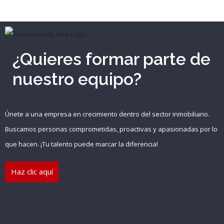
¿Quieres formar parte de
nuestro equipo?
Únete a una empresa en crecimiento dentro del sector inmobiliario.
Buscamos personas comprometidas, proactivas y apasionadas por lo
que hacen. ¡Tu talento puede marcar la diferencia!
Haz clic aquí