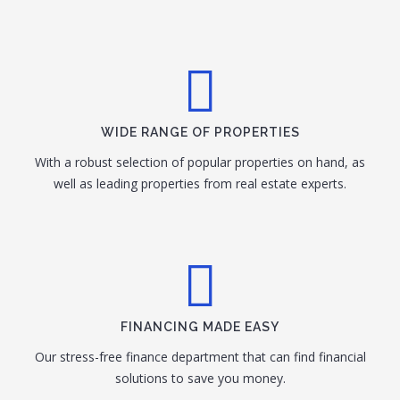
WIDE RANGE OF PROPERTIES
With a robust selection of popular properties on hand, as
well as leading properties from real estate experts.
FINANCING MADE EASY
Our stress-free finance department that can find financial
solutions to save you money.