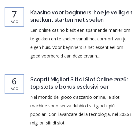
7
Kaasino voor beginners: hoe je veilig en
snel kunt starten met spelen
AGO
Een online casino biedt een spannende manier om
te gokken en te spelen vanuit het comfort van je
eigen huis. Voor beginners is het essentieel om
goed voorbereid aan deze ervarin...
6
Scopri i Migliori Siti di Slot Online 2026:
top slots e bonus esclusivi per
AGO
Nel mondo del gioco d’azzardo online, le slot
machine sono senza dubbio tra i giochi più
popolari. Con l’avanzare della tecnologia, nel 2026 i
migliori siti di slot ...