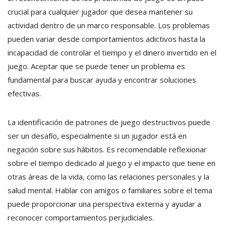
crucial para cualquier jugador que desea mantener su
actividad dentro de un marco responsable. Los problemas
pueden variar desde comportamientos adictivos hasta la
incapacidad de controlar el tiempo y el dinero invertido en el
juego. Aceptar que se puede tener un problema es
fundamental para buscar ayuda y encontrar soluciones
efectivas.
La identificación de patrones de juego destructivos puede
ser un desafío, especialmente si un jugador está en
negación sobre sus hábitos. Es recomendable reflexionar
sobre el tiempo dedicado al juego y el impacto que tiene en
otras áreas de la vida, como las relaciones personales y la
salud mental. Hablar con amigos o familiares sobre el tema
puede proporcionar una perspectiva externa y ayudar a
reconocer comportamientos perjudiciales.