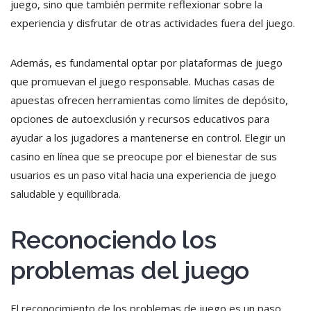
juego, sino que también permite reflexionar sobre la
experiencia y disfrutar de otras actividades fuera del juego.
Además, es fundamental optar por plataformas de juego
que promuevan el juego responsable. Muchas casas de
apuestas ofrecen herramientas como límites de depósito,
opciones de autoexclusión y recursos educativos para
ayudar a los jugadores a mantenerse en control. Elegir un
casino en línea que se preocupe por el bienestar de sus
usuarios es un paso vital hacia una experiencia de juego
saludable y equilibrada.
Reconociendo los
problemas del juego
El reconocimiento de los problemas de juego es un paso