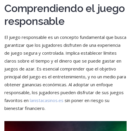
Comprendiendo el juego
Recuérdame
responsable
INICIAR SESIÓN
El juego responsable es un concepto fundamental que busca
garantizar que los jugadores disfruten de una experiencia
Registro
de juego segura y controlada. Implica establecer límites
claros sobre el tiempo y el dinero que se puede gastar en
juegos de azar. Es esencial comprender que el objetivo
{{settings.title}}
principal del juego es el entretenimiento, y no un medio para
obtener ganancias económicas. Al adoptar un enfoque
responsable, los jugadores pueden disfrutar de sus juegos
favoritos en
lanistacasinos.es
sin poner en riesgo su
bienestar financiero.