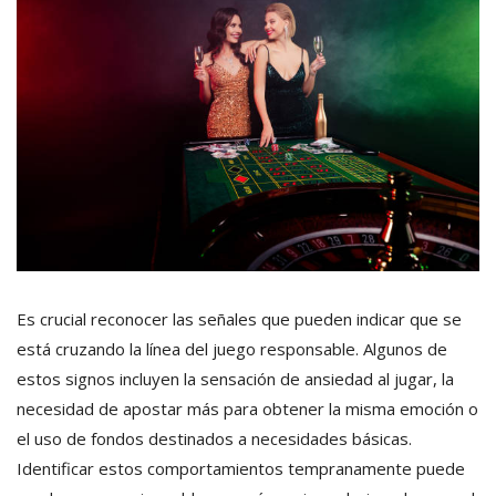
Es crucial reconocer las señales que pueden indicar que se
está cruzando la línea del juego responsable. Algunos de
estos signos incluyen la sensación de ansiedad al jugar, la
necesidad de apostar más para obtener la misma emoción o
el uso de fondos destinados a necesidades básicas.
Identificar estos comportamientos tempranamente puede