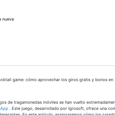
a nueva
ocktail game: cómo aprovechar los giros gratis y bonos en
juegos de tragamonedas móviles se han vuelto extremadame
l App
. Este juego, desarrollado por Igrosoft, ofrece una c
nteresantes. En este artículo, exploraremos cómo los jugad