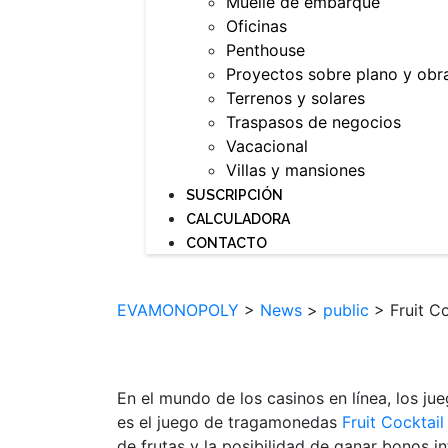
Muelle de embarque
Oficinas
Penthouse
Proyectos sobre plano y obr
Terrenos y solares
Traspasos de negocios
Vacacional
Villas y mansiones
SUSCRIPCIÓN
CALCULADORA
CONTACTO
EVAMONOPOLY
>
News
>
public
>
Fruit C
En el mundo de los casinos en línea, los 
es el juego de tragamonedas
Fruit Cocktai
de frutas y la posibilidad de ganar bonos i