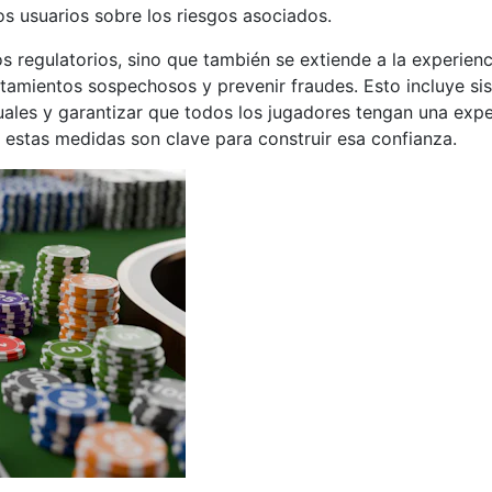
os usuarios sobre los riesgos asociados.
s regulatorios, sino que también se extiende a la experienc
amientos sospechosos y prevenir fraudes. Esto incluye sis
uales y garantizar que todos los jugadores tengan una exper
 y estas medidas son clave para construir esa confianza.