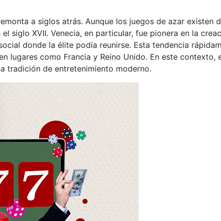
 remonta a siglos atrás. Aunque los juegos de azar existen 
el siglo XVII. Venecia, en particular, fue pionera en la cre
ocial donde la élite podía reunirse. Esta tendencia rápida
 en lugares como Francia y Reino Unido. En este contexto,
sa tradición de entretenimiento moderno.