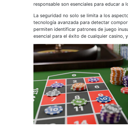
responsable son esenciales para educar a l
La seguridad no solo se limita a los aspecto
tecnología avanzada para detectar comport
permiten identificar patrones de juego inus
esencial para el éxito de cualquier casino,