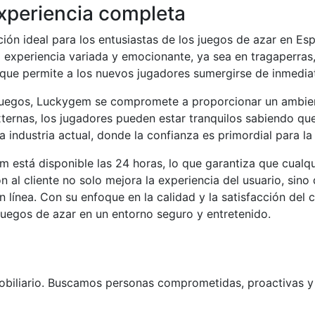
xperiencia completa
n ideal para los entusiastas de los juegos de azar en Es
na experiencia variada y emocionante, ya sea en tragaperras
o que permite a los nuevos jugadores sumergirse de inmediat
juegos, Luckygem se compromete a proporcionar un ambien
ternas, los jugadores pueden estar tranquilos sabiendo que
 industria actual, donde la confianza es primordial para la f
gem está disponible las 24 horas, lo que garantiza que cual
ión al cliente no solo mejora la experiencia del usuario, 
en línea. Con su enfoque en la calidad y la satisfacción del
juegos de azar en un entorno seguro y entretenido.
obiliario. Buscamos personas comprometidas, proactivas y 