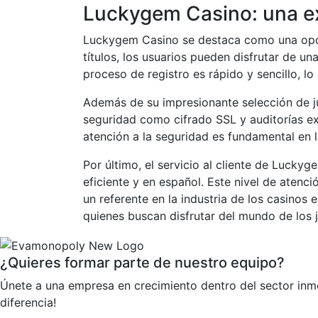
Luckygem Casino: una e
Luckygem Casino se destaca como una opció
títulos, los usuarios pueden disfrutar de u
proceso de registro es rápido y sencillo, l
Además de su impresionante selección de 
seguridad como cifrado SSL y auditorías ex
atención a la seguridad es fundamental en la
Por último, el servicio al cliente de Lucky
eficiente y en español. Este nivel de atenc
un referente en la industria de los casinos 
quienes buscan disfrutar del mundo de los 
¿Quieres formar parte de nuestro equipo?
Únete a una empresa en crecimiento dentro del sector inm
diferencia!