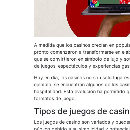
A medida que los casinos crecían en popula
pronto comenzaron a transformarse en elabo
que se convirtieron en símbolo de lujo y s
de juegos, espectáculos y experiencias ga
Hoy en día, los casinos no son solo lugares
ejemplo, se encuentran algunos de los cas
hospitalidad. Esta evolución ha permitido 
formatos de juego.
Tipos de juegos de casi
Los juegos de casino son variados y pueden
público debido a su simplicidad y potencia