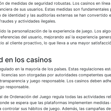
n de medidas de seguridad robustas. Los casinos en línea 
nanciera de sus usuarios. Estas medidas son fundamentales 
n de identidad y las auditorías externas se han convertido 
raudes y actividades ilegales.
tido la personalización de la experiencia de juego. Los al
eferencias del usuario, mejorando así la experiencia genera
o al cliente proactivo, lo que lleva a una mayor satisfacció
d en los casinos
egulado en la mayoría de los países. Estas regulaciones es
as licencias son otorgadas por autoridades competentes que
ransparencia y juego responsable. Los casinos deben adher
ego responsable.
al de Ordenación del Juego regula todas las actividades re
a, donde se espera que las plataformas implementen medida
a controlar sus hábitos de juego. Además, las campañas de