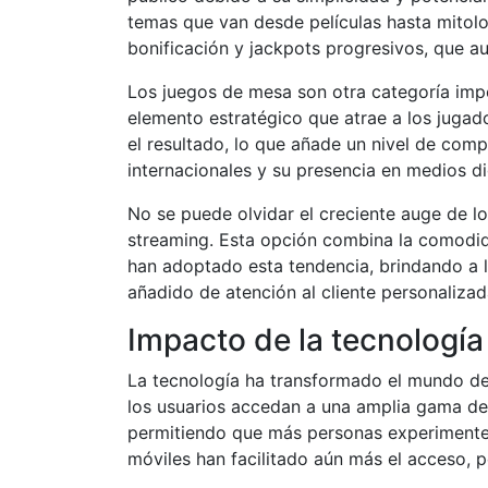
temas que van desde películas hasta mitolo
bonificación y jackpots progresivos, que a
Los juegos de mesa son otra categoría impo
elemento estratégico que atrae a los jugado
el resultado, lo que añade un nivel de com
internacionales y su presencia en medios di
No se puede olvidar el creciente auge de lo
streaming. Esta opción combina la comodid
han adoptado esta tendencia, brindando a lo
añadido de atención al cliente personalizad
Impacto de la tecnología
La tecnología ha transformado el mundo de 
los usuarios accedan a una amplia gama de
permitiendo que más personas experimenten 
móviles han facilitado aún más el acceso, 