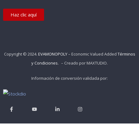
Haz clic aquí
Copyright © 2024.
EVAMONOPOLY
– Economic Valued Added
Términos
y Condiciones.
– Creado por
MAXTUDIO
.
Información de conversión validada por: