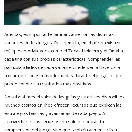
Además, es importante familiarizarse con las distintas
variantes de los juegos. Por ejemplo, en el póker existen
múltiples modalidades como el Texas Hold’em y el Omaha,
cada una con sus propias características. Comprender las
particularidades de cada variante puede ser la clave para
tomar decisiones más informadas durante el juego, lo que
puede conducir a resultados más positivos.
No subestimes el valor de las guías y tutoriales disponibles.
Muchos casinos en línea ofrecen recursos que explican las
estrategias básicas y avanzadas de cada juego. Al
aprovechar estos recursos, no solo mejorarás tu
comprensión del juego, sino que también aumentarás tu