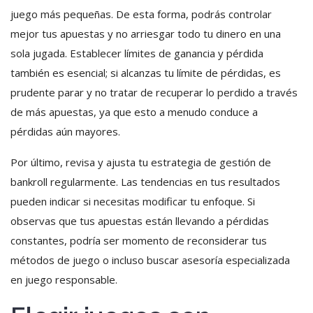
juego más pequeñas. De esta forma, podrás controlar
mejor tus apuestas y no arriesgar todo tu dinero en una
sola jugada. Establecer límites de ganancia y pérdida
también es esencial; si alcanzas tu límite de pérdidas, es
prudente parar y no tratar de recuperar lo perdido a través
de más apuestas, ya que esto a menudo conduce a
pérdidas aún mayores.
Por último, revisa y ajusta tu estrategia de gestión de
bankroll regularmente. Las tendencias en tus resultados
pueden indicar si necesitas modificar tu enfoque. Si
observas que tus apuestas están llevando a pérdidas
constantes, podría ser momento de reconsiderar tus
métodos de juego o incluso buscar asesoría especializada
en juego responsable.