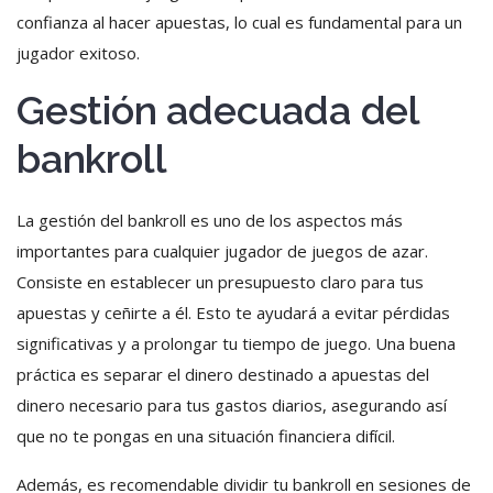
confianza al hacer apuestas, lo cual es fundamental para un
jugador exitoso.
Gestión adecuada del
bankroll
La gestión del bankroll es uno de los aspectos más
importantes para cualquier jugador de juegos de azar.
Consiste en establecer un presupuesto claro para tus
apuestas y ceñirte a él. Esto te ayudará a evitar pérdidas
significativas y a prolongar tu tiempo de juego. Una buena
práctica es separar el dinero destinado a apuestas del
dinero necesario para tus gastos diarios, asegurando así
que no te pongas en una situación financiera difícil.
Además, es recomendable dividir tu bankroll en sesiones de