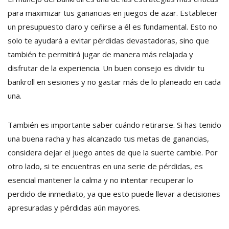
para maximizar tus ganancias en juegos de azar. Establecer
un presupuesto claro y ceñirse a él es fundamental. Esto no
solo te ayudará a evitar pérdidas devastadoras, sino que
también te permitirá jugar de manera más relajada y
disfrutar de la experiencia. Un buen consejo es dividir tu
bankroll en sesiones y no gastar más de lo planeado en cada
una.
También es importante saber cuándo retirarse. Si has tenido
una buena racha y has alcanzado tus metas de ganancias,
considera dejar el juego antes de que la suerte cambie. Por
otro lado, si te encuentras en una serie de pérdidas, es
esencial mantener la calma y no intentar recuperar lo
perdido de inmediato, ya que esto puede llevar a decisiones
apresuradas y pérdidas aún mayores.