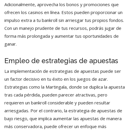
Adicionalmente, aprovecha los bonos y promociones que
ofrecen los casinos en línea. Estos pueden proporcionar un
impulso extra a tu bankroll sin arriesgar tus propios fondos.
Con un manejo prudente de tus recursos, podrás jugar de
forma más prolongada y aumentar tus oportunidades de
ganar.
Empleo de estrategias de apuestas
La implementación de estrategias de apuestas puede ser
un factor decisivo en tu éxito en los juegos de azar.
Estrategias como la Martingala, donde se duplica la apuesta
tras cada pérdida, pueden parecer atractivas, pero
requieren un bankroll considerable y pueden resultar
arriesgadas. Por el contrario, la estrategia de apuestas de
bajo riesgo, que implica aumentar las apuestas de manera
más conservadora, puede ofrecer un enfoque más