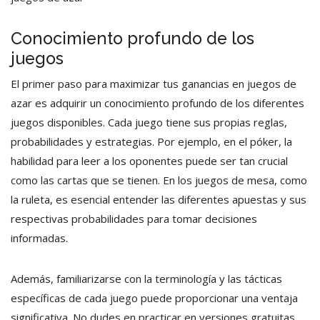
Conocimiento profundo de los
Recuérdame
juegos
El primer paso para maximizar tus ganancias en juegos de
INICIAR SESIÓN
azar es adquirir un conocimiento profundo de los diferentes
juegos disponibles. Cada juego tiene sus propias reglas,
Registro
probabilidades y estrategias. Por ejemplo, en el póker, la
habilidad para leer a los oponentes puede ser tan crucial
como las cartas que se tienen. En los juegos de mesa, como
{{settings.title}}
la ruleta, es esencial entender las diferentes apuestas y sus
respectivas probabilidades para tomar decisiones
informadas.
Además, familiarizarse con la terminología y las tácticas
específicas de cada juego puede proporcionar una ventaja
significativa. No dudes en practicar en versiones gratuitas