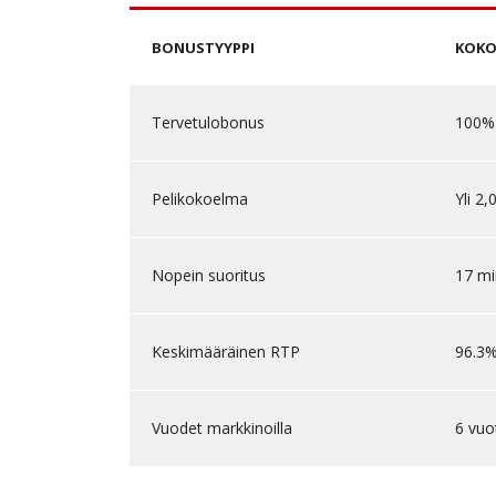
BONUSTYYPPI
KOK
Tervetulobonus
100%
Pelikokoelma
Yli 2,
Nopein suoritus
17 mi
Keskimääräinen RTP
96.3
Vuodet markkinoilla
6 vuo