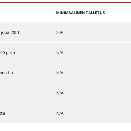
O
MINIMAALINEN TALLETUS
 jopa 200€
20€
000 peliä
N/A
nuuttia
N/A
%
N/A
tta
N/A