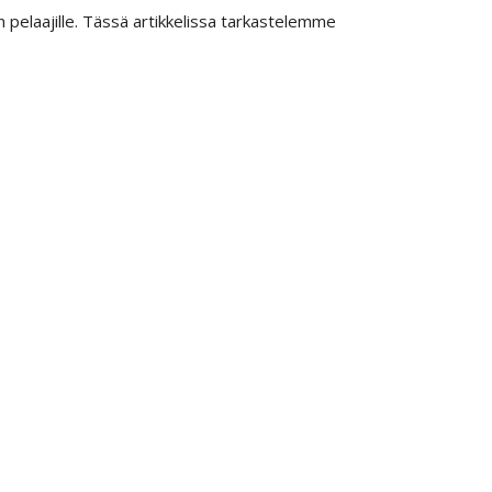
n pelaajille. Tässä artikkelissa tarkastelemme
{{errors['password']}}
Recuérdame
INICIAR SESIÓN
Registro
{{settings.title}}