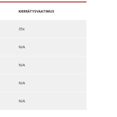
KIERRÄTYSVAATIMUS
35x
N/A
N/A
N/A
N/A