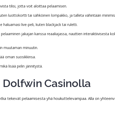
ista tilisi, jotta voit aloittaa pelaamisen.
ten luottokortti tai sähköinen lompakko, ja talleta vähintään minim
e haluamasi live-peli, kuten blackjack tai ruletti.
ta pelaaminen jakajan kanssa reaaliajassa, nauttien interaktiivisesta 
vain muutaman minuutin.
ytää oman suosikkinsa.
mikä lisää pelin jännitystä.
Dolfwin Casinolla
jotka tekevät pelaamisesta yhä houkuttelevampaa. Alla on yhteenv