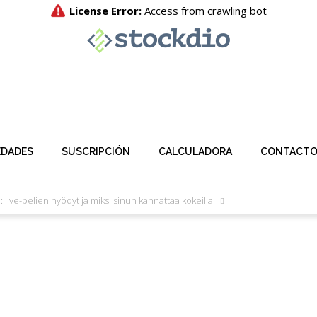
EDADES
SUSCRIPCIÓN
CALCULADORA
CONTACT
 live-pelien hyödyt ja miksi sinun kannattaa kokeilla