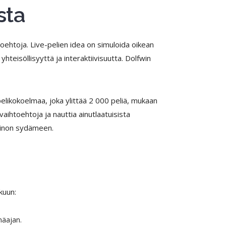
sta
toehtoja. Live-pelien idea on simuloida oikean
yhteisöllisyyttä ja interaktiivisuutta. Dolfwin
likokoelmaa, joka ylittää 2 000 peliä, mukaan
aihtoehtoja ja nauttia ainutlaatuisista
asinon sydämeen.
kuun:
mäajan.