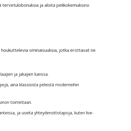
tervetulobonuksia ja aloita pelikokemuksesi
a houkuttelevia ominaisuuksia, jotka erottavat ne
aajien ja jakajien kanssa.
pejä, aina klassisista peleistä moderneihin
sinon toimintaan.
nteissa, ja useita yhteydenottotapoja, kuten live-