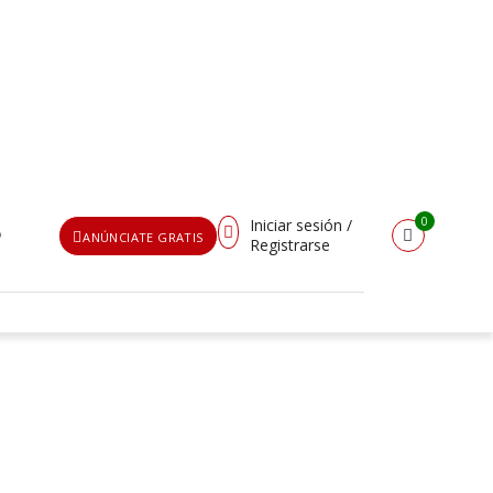
0
Iniciar sesión /
O
ANÚNCIATE GRATIS
Registrarse
Usuario o Email
{{errors['login']}}
Password
Olvidado?
👁