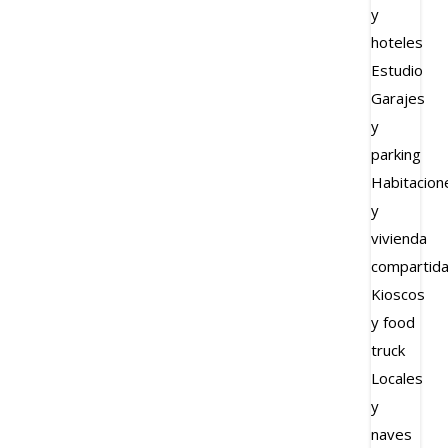
y
hoteles
Estudio
Garajes
y
parking
Habitacion
y
vivienda
compartid
Kioscos
y food
truck
Locales
y
naves