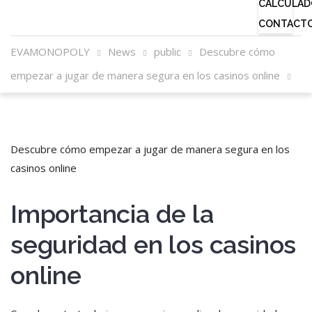
CALCULAD
CONTACT
EVAMONOPOLY
News
public
Descubre cómo
empezar a jugar de manera segura en los casinos online
Descubre cómo empezar a jugar de manera segura en los
casinos online
Importancia de la
seguridad en los casinos
online