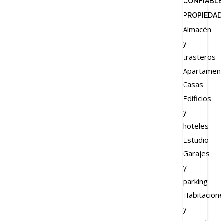
CONFIABL
{{errors['login']}}
PROPIEDA
Password
Olvidado?
Almacén
y
👁
trasteros
{{errors['password']}}
Apartamen
Casas
Edificios
Recuérdame
y
hoteles
INICIAR SESIÓN
Estudio
Garajes
Registro
y
parking
Habitacion
{{settings.title}}
y