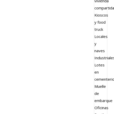
vivienda
compartid
Kioscos
y food
truck
Locales
y
naves
Industriale
Lotes
en
cementeri
Muelle
de
embarque
Oficinas