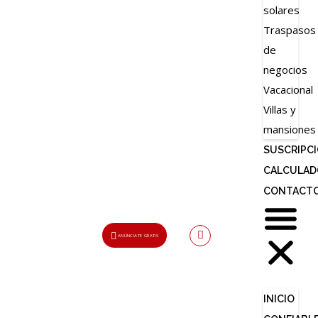
solares
Traspasos
de
negocios
Vacacional
Villas y
mansiones
SUSCRIPC
CALCULAD
CONTACT
ANÚNCIATE GRATIS
Usuario o Email
INICIO