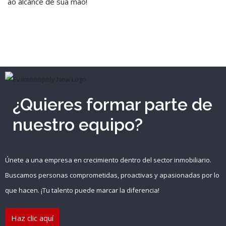
ao alcance de sua mão!
¿Quieres formar parte de
nuestro equipo?
Únete a una empresa en crecimiento dentro del sector inmobiliario.
Buscamos personas comprometidas, proactivas y apasionadas por lo
que hacen. ¡Tu talento puede marcar la diferencia!
Haz clic aquí