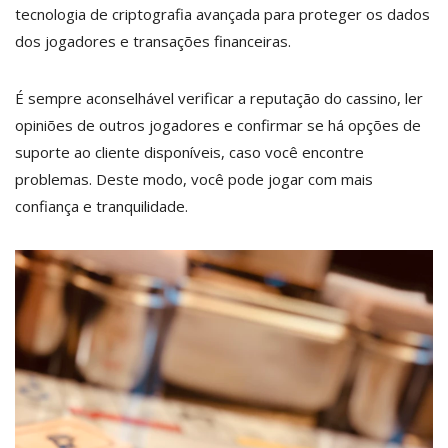
tecnologia de criptografia avançada para proteger os dados
dos jogadores e transações financeiras.
É sempre aconselhável verificar a reputação do cassino, ler
opiniões de outros jogadores e confirmar se há opções de
suporte ao cliente disponíveis, caso você encontre
problemas. Deste modo, você pode jogar com mais
confiança e tranquilidade.