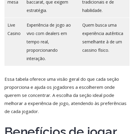
mesa
baccarat, que exigem
tradicionais e de
estratégia.
habilidade.
Live
Experiência de jogo ao
Quem busca uma
Casino
vivo com dealers em
experiência autêntica
tempo real,
semelhante à de um
proporcionando
cassino físico.
interação.
Essa tabela oferece uma visão geral do que cada seção
proporciona e ajuda os jogadores a escolherem onde
querem se concentrar. A escolha da seção ideal pode
melhorar a experiência de jogo, atendendo às preferências
de cada jogador.
Benefícios de jogar