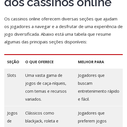
dos cassinos online
Os cassinos online oferecem diversas seções que ajudam
os jogadores a navegar e a desfrutar de uma experiência de
jogo diversificada. Abaixo está uma tabela que resume
algumas das principais seções disponíveis:
SEÇÃO
O QUE OFERECE
MELHOR PARA
Slots
Uma vasta gama de
Jogadores que
jogos de caça-níqueis,
buscam
com temas e recursos
entretenimento rápido
variados.
e fácil.
Jogos
Clássicos como
Jogadores que
de
blackjack, roleta e
preferem jogos