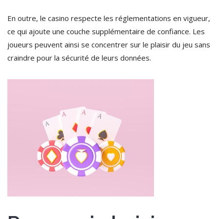
En outre, le casino respecte les réglementations en vigueur,
ce qui ajoute une couche supplémentaire de confiance. Les
joueurs peuvent ainsi se concentrer sur le plaisir du jeu sans
craindre pour la sécurité de leurs données.