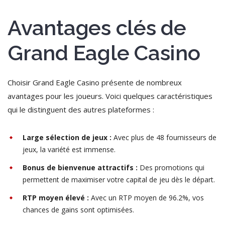
Avantages clés de
Grand Eagle Casino
Choisir Grand Eagle Casino présente de nombreux
avantages pour les joueurs. Voici quelques caractéristiques
qui le distinguent des autres plateformes :
Large sélection de jeux :
Avec plus de 48 fournisseurs de
jeux, la variété est immense.
Bonus de bienvenue attractifs :
Des promotions qui
permettent de maximiser votre capital de jeu dès le départ.
RTP moyen élevé :
Avec un RTP moyen de 96.2%, vos
chances de gains sont optimisées.