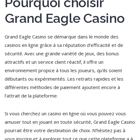
Pourquoi choisir
Grand Eagle Casino
Grand Eagle Casino se démarque dans le monde des
casinos en ligne grâce à sa réputation d’efficacité et de
sécurité. Avec une grande variété de jeux, des bonus
attractifs et un service client réactif, il offre un
environnement propice à tous les joueurs, qu’ils soient
débutants ou expérimentés. Les retraits rapides et les
différentes méthodes de paiement ajoutent encore à
l’attrait de la plateforme.
Si vous cherchez un casino en ligne où vous pouvez vous
amuser tout en jouant en toute sécurité, Grand Eagle Casino
pourrait être votre destination de choix. N’hésitez pas à
vous inscrire et à explorer tout ce que cette plateforme a à