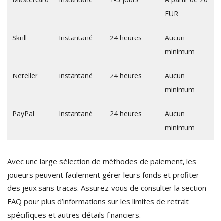
EUR
Skrill
Instantané
24 heures
Aucun
minimum
Neteller
Instantané
24 heures
Aucun
minimum
PayPal
Instantané
24 heures
Aucun
minimum
Avec une large sélection de méthodes de paiement, les
joueurs peuvent facilement gérer leurs fonds et profiter
des jeux sans tracas. Assurez-vous de consulter la section
FAQ pour plus d’informations sur les limites de retrait
spécifiques et autres détails financiers.