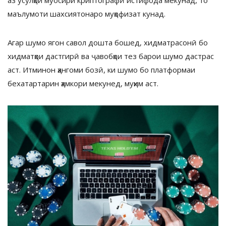
маълумоти шахсиятонаро муҳофизат кунад.
Агар шумо ягон савол дошта бошед, хидматрасонӣ бо
хидматҳои дастгирӣ ва ҷавобҳои тез барои шумо дастрас
аст. Итминон ҳангоми бозӣ, ки шумо бо платформаи
бехатартарин ҳамкори мекунед, муҳим аст.